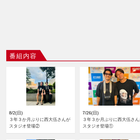
番組内容
8/2(日)
7/26(日)
３年３か月ぶりに西大伍さんが
３年３か月ぶりに西大伍さん
スタジオ登場②
スタジオ登場①