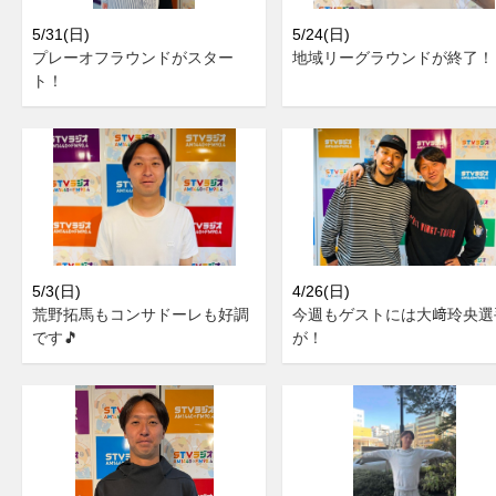
5/31(日)
5/24(日)
プレーオフラウンドがスター
地域リーグラウンドが終了！
ト！
5/3(日)
4/26(日)
荒野拓馬もコンサドーレも好調
今週もゲストには大﨑玲央選
です🎵
が！