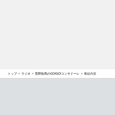
トップ
ラジオ
荒野拓馬のGO!GO!コンサドーレ
番組内容