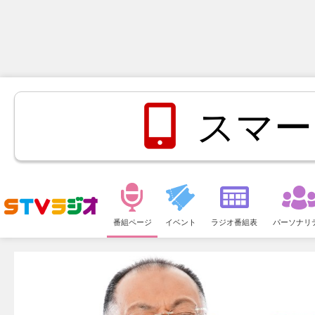
スマー
メ
ニ
番組ページ
イベント
ラジオ番組表
パーソナリ
ュ
ー