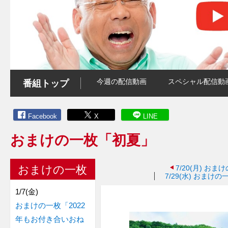
今週の配信動画
スペシャル配信動
番組トップ
Facebook
X
LINE
おまけの一枚「初夏」
おまけの一枚
7/20(月)
おまけ
7/29(水)
おまけの
1/7(金)
おまけの一枚「2022
年もお付き合いおね