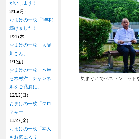
がいします！」
3/15(月)
おまけの一枚「1年間
続けました！」
1/21(木)
おまけの一枚「大淀
川さん」
1/1(金)
おまけの一枚「本年
も木村洋二チャンネ
気まぐれでベストショット
ルをご贔屓に」
12/13(日)
おまけの一枚「クロ
マキー」
11/27(金)
おまけの一枚「本人
もお気に入り」