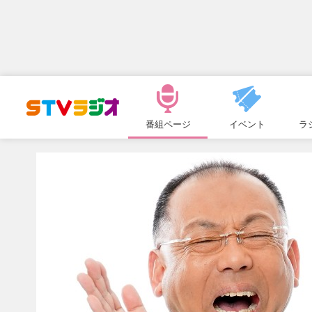
メ
ニ
番組ページ
イベント
ラ
ュ
ー