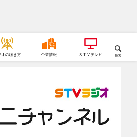
ジオの聴き方
企業情報
ＳＴＶテレビ
検索