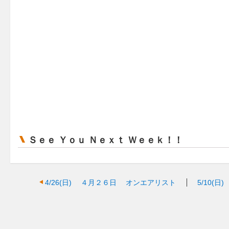
Ｓｅｅ Ｙｏｕ Ｎｅｘｔ Ｗｅｅｋ！！
4/26(日)
４月２６日 オンエアリスト
5/10(日)