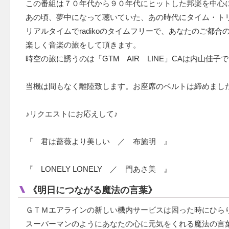
この番組は７０年代から９０年代にヒットした邦楽を中心
あの頃、夢中になって聴いていた、あの時代にタイム・ト
リアルタイムでradikoのタイムフリーで、あなたのご都合
楽しく音楽の旅をして頂きます。
時空の旅に誘うのは「GTM AIR LINE」CAは内山佳子
当機は間もなく離陸致します。お座席のベルトは締めまし
♪リクエストにお応えして♪
『 君は薔薇より美しい ／ 布施明 』
『 LONELY LONELY ／ 門あさ美 』
《明日につながる魔法の言葉》
ＧＴＭエアラインの新しい機内サービスは困った時にひら
スーパーマンのようにあなたの心に元気をくれる魔法の言