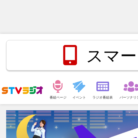
スマー
メ
ニ
番組ページ
イベント
ラジオ番組表
パーソナリ
ュ
ー