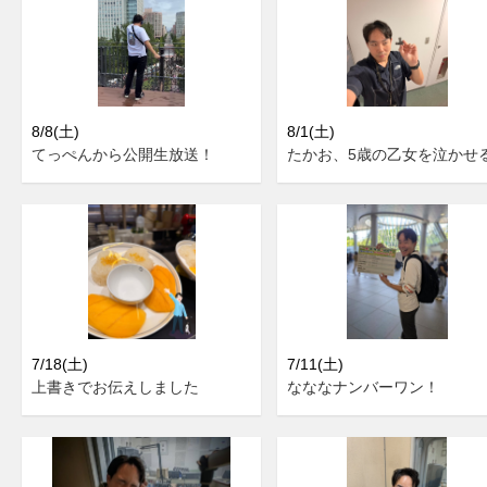
8/8(土)
8/1(土)
てっぺんから公開生放送！
たかお、5歳の乙女を泣かせ
7/18(土)
7/11(土)
上書きでお伝えしました
なななナンバーワン！