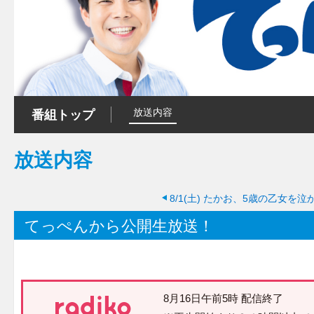
放送内容
番組トップ
放送内容
8/1(土)
たかお、5歳の乙女を泣
てっぺんから公開生放送！
8月16日午前5時 配信終了