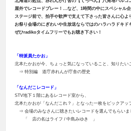
北海道の起点、赤れんが庁舎の【てっぺん】八角塔バルコ
屋外でレコードプレー！…など、1時間の中にスペシャル
ステージ前で、拍手や歓声で支えて下さった皆さんに心よ
お祭り会場のにぎわいや生放送ならではのハラハラドキド
ぜひradikoタイムフリーでもお聴き下さい！
「特派員たかお」
北本たかおが今、ちょっと気になっていること、知りたい
⇒ 特別編 道庁赤れんが庁舎の歴史
「なんだこレコード」
STV地下１階にあるレコード室から、
北本たかおが「なんだこれ？」となった一枚をピックアッ
⇒ 会場のみなさんに聴きたいレコードを選んでもらいま
「 店の名はライフ / 中島みゆき 」