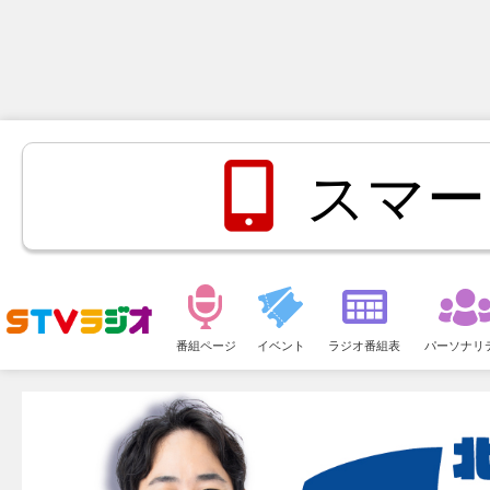
スマー
メ
ニ
番組ページ
イベント
ラジオ番組表
パーソナリ
ュ
ー