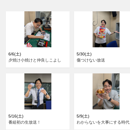
6/6(土)
5/30(土)
夕焼け小焼けと仲良しこよし
傷つけない放送
5/16(土)
5/9(土)
番組初の生放送！
わからないを大事にする時代