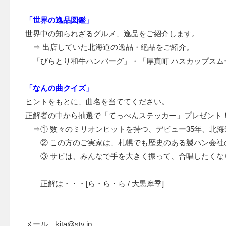
「世界の逸品図鑑」
世界中の知られざるグルメ、逸品をご紹介します。
⇒ 出店していた北海道の逸品・絶品をご紹介。
「びらとり和牛ハンバーグ」・「厚真町 ハスカップスム
「なんの曲クイズ」
ヒントをもとに、曲名を当ててください。
正解者の中から抽選で「てっぺんステッカー」プレゼント
⇒① 数々のミリオンヒットを持つ、デビュー35年、北
② この方のご実家は、札幌でも歴史のある製パン会社
③ サビは、みんなで手を大きく振って、合唱したくな
正解は・・・[ら・ら・ら / 大黒摩季]
メール kita@stv.jp