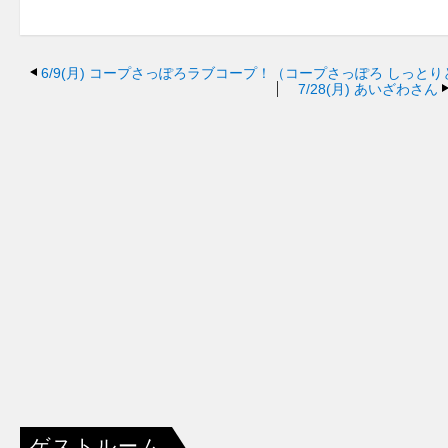
6/9(月)
コープさっぽろラブコープ！（コープさっぽろ しっとり
7/28(月)
あいざわさん
ゲストルーム