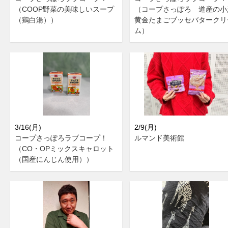
（COOP野菜の美味しいスープ
（コープさっぽろ 道産の小
（鶏白湯））
黄金たまごブッセバタークリ
ム）
3/16(月)
2/9(月)
コープさっぽろラブコープ！
ルマンド美術館
（CO・OPミックスキャロット
（国産にんじん使用））