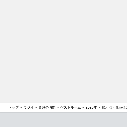
トップ
ラジオ
貴族の時間
ゲストルーム
2025年
銀河様と麗巨様