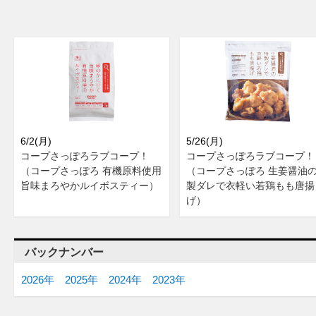
6/2(月)
5/26(月)
コープさっぽろラブコープ！
コープさっぽろラブコープ！
（コープさっぽろ 有機原料使用
（コープさっぽろ 生姜醤油
旨味まろやかルイボスティー）
製ダレで衣軽い若鶏もも唐揚
げ）
バックナンバー
2026年
2025年
2024年
2023年