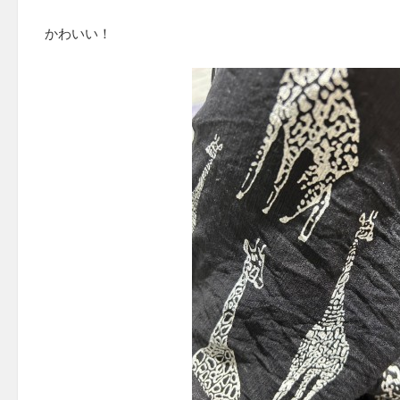
かわいい！