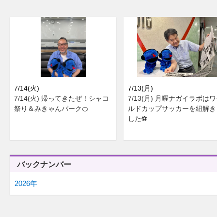
7/14(火)
7/13(月)
7/14(火) 帰ってきたぜ！シャコ
7/13(月) 月曜ナガイラボは
祭り＆みきゃんパーク🍊
ルドカップサッカーを紐解き
した⚽
バックナンバー
2026年