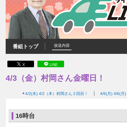
放送内容
番組トップ
X
LINE
4/3（金）村岡さん金曜日！
4/2(木)
4/2（木）村岡さん２回目！
4/6(月)
4/6
16時台