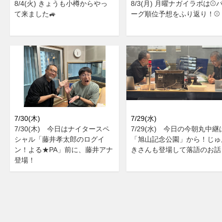
8/4(火) きょうも小樽からやっ
8/3(月) 月曜ナガイラボは⚾
て来ました🚙
ーグ順位予想をふり返り！⚾
7/30(木)
7/29(水)
7/30(木) 今日はナイタースペ
7/29(水) 今日の今朝丸中継
シャル「藤井孝太郎のログイ
「旭山記念公園」から！じゅ
ン！よる★PA」前に、藤井アナ
きさんも登場して落語のお話
登場！