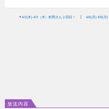
4/2(木)
4/2（木）村岡さん２回目！
4/6(月)
4/6
放送内容