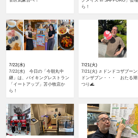
ら！
7/22(水)
7/21(火)
7/22(水) 今日の「今朝丸中
7/21(火) ♬ドンドコザブー
継」は、バイキングレストラン
ドンザブン・・・ おたる潮
「イートアップ」苫小牧店か
つり🌊
ら！