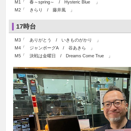
M1「 春～spring～ / Hysteric Blue 」
M2「 きらり / 藤井風 」
17時台
M3「 ありがとう / いきものがかり 」
M4「 ジャンボーグA / 谷あきら 」
M5「 決戦は金曜日 / Dreams Come True 」