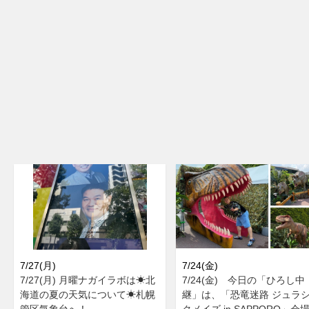
7/27(月)
7/24(金)
7/27(月) 月曜ナガイラボは☀北
7/24(金) 今日の「ひろし中
海道の夏の天気について☀札幌
継」は、「恐竜迷路 ジュラ
管区気象台へ！
クメイズ in SAPPORO」会