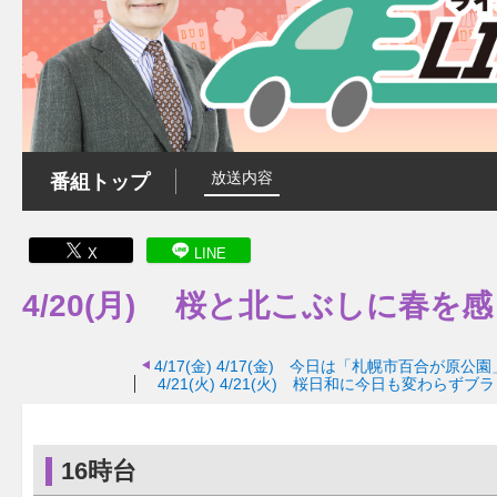
放送内容
番組トップ
X
LINE
4/20(月) 桜と北こぶしに春
4/17(金)
4/17(金) 今日は「札幌市百合が原公
4/21(火)
4/21(火) 桜日和に今日も変わらずブ
16時台