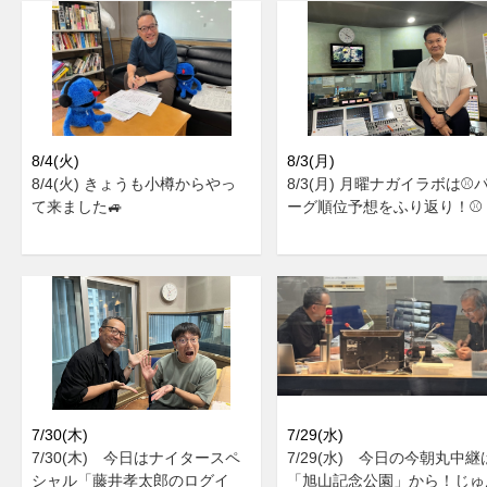
8/4(火)
8/3(月)
8/4(火) きょうも小樽からやっ
8/3(月) 月曜ナガイラボは⚾
て来ました🚙
ーグ順位予想をふり返り！⚾
7/30(木)
7/29(水)
7/30(木) 今日はナイタースペ
7/29(水) 今日の今朝丸中継
シャル「藤井孝太郎のログイ
「旭山記念公園」から！じゅ