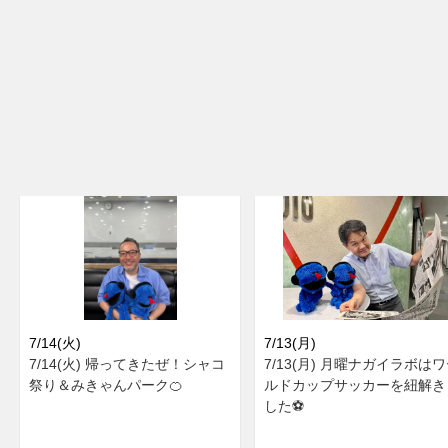
7/14(火)
7/13(月)
7/14(火) 帰ってきたぜ！シャコ
7/13(月) 月曜ナガイラボは
祭り＆みきゃんパーク🍊
ルドカップサッカーを紐解き
した⚽