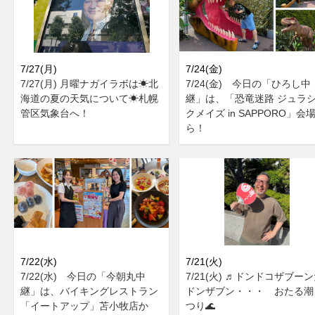
7/27(月)
7/24(金)
7/27(月) 月曜ナガイラボは☀北
7/24(金) 今日の「ひろし中
海道の夏の天気について☀札幌
継」は、「恐竜迷路 ジュラ
管区気象台へ！
クメイズ in SAPPORO」会
ら！
7/22(水)
7/21(火)
7/22(水) 今日の「今朝丸中
7/21(火) ♬ドンドコザブー
継」は、バイキングレストラン
ドンザブン・・・ おたる潮
「イートアップ」苫小牧店か
つり🌊