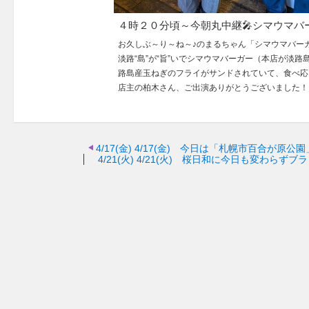
４時２０分頃～今朝丸中継🎤シマウマバ
お久しぶ～り～ね～♪のまるちゃん「シマウマバー
淡路“島”が“旨”いでシマウマバーガー（本店が淡
路島産玉ねぎのフライがサンドされていて、食べ応
店主の柏木さん、ご出演ありがとうございました！
4/17(金)
4/17(金) 今日は「札幌市百合が原公
4/21(火)
4/21(火) 桜日和に今日も変わらずブ