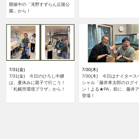
開催中の「滝野すずらん丘陵公
園」から！
7/31(金)
7/30(木)
7/31(金) 今日のひろし中継
7/30(木) 今日はナイタース
は、夏休みに親子で行こう！
シャル「藤井孝太郎のログイ
「札幌市環境プラザ」から！
ン！よる★PA」前に、藤井
登場！