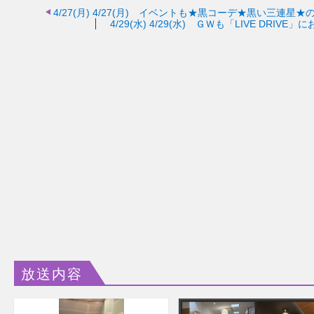
4/27(月)
4/27(月) イベントも★黒コーデ★黒い三連星★
4/29(水)
4/29(水) ＧＷも「LIVE DRIV
放送内容