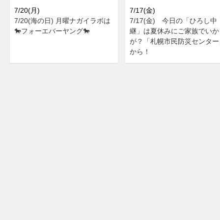
7/20(月)
7/17(金)
7/20(海の日) 月曜ナガイラボは
7/17(金) 今日の「ひろし中
🐎フォーエバーヤング🐎
継」は夏休みにご家族でいか
が？「札幌市民防災センター
から！