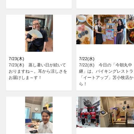
7/23(木)
7/22(水)
7/23(木) 蒸し暑い日が続いて
7/22(水) 今日の「今朝丸中
おりますね～。耳から涼しさを
継」は、バイキングレストラ
お届けしま～す！
「イートアップ」苫小牧店か
ら！