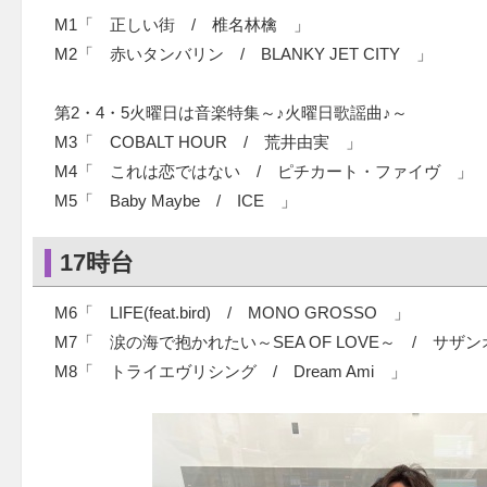
M1「 正しい街 / 椎名林檎 」
M2「 赤いタンバリン / BLANKY JET CITY 」
第2・4・5火曜日は音楽特集～♪火曜日歌謡曲♪～
M3「 COBALT HOUR / 荒井由実 」
M4「 これは恋ではない / ピチカート・ファイヴ 」
M5「 Baby Maybe / ICE 」
17時台
M6「 LIFE(feat.bird) / MONO GROSSO 」
M7「 涙の海で抱かれたい～SEA OF LOVE～ / サ
M8「 トライエヴリシング / Dream Ami 」