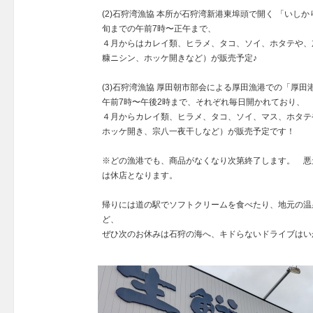
(2)石狩湾漁協 本所が石狩湾新港東埠頭で開く 「いし
旬までの午前7時〜正午まで、
４月からはカレイ類、ヒラメ、タコ、ソイ、ホタテや、
糠ニシン、ホッケ開きなど）が販売予定♪
(3)石狩湾漁協 厚田朝市部会による厚田漁港での「厚田
午前7時〜午後2時まで、それぞれ毎日開かれており、
４月からカレイ類、ヒラメ、タコ、ソイ、マス、ホタテ
ホッケ開き、宗八一夜干しなど）が販売予定です！
※どの漁港でも、商品がなくなり次第終了します。 悪
は休店となります。
帰りには道の駅でソフトクリームを食べたり、地元の温
ど、
ぜひ次のお休みは石狩の海へ、キドらないドライブはい