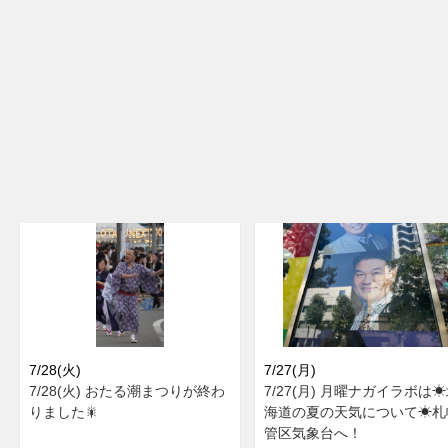
7/28(火)
7/27(月)
7/28(火) おたる潮まつりが終わ
7/27(月) 月曜ナガイラボは
りました🎇
海道の夏の天気について☀札
管区気象台へ！