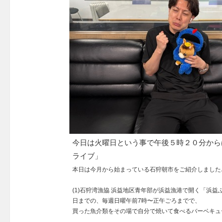
今日は火曜日という事で午後５時２０分から
ライブ」
本日は今月から始まっている石狩朝市をご紹介しました
(1)石狩湾漁協 浜益地区青年部が浜益漁港で開く「浜益
日までの、毎週日曜午前7時〜正午ごろまでで、
買った魚介類をその場で自分で焼いて食べるバーベキュ