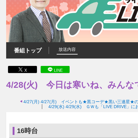
放送内容
番組トップ
X
LINE
4/28(火) 今日は寒いね、みん
4/27(月)
4/27(月) イベントも★黒コーデ★黒い三連星★
4/29(水)
4/29(水) ＧＷも「LIVE DRIV
16時台