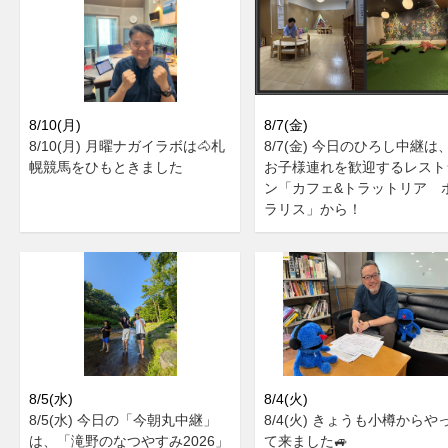
8/10(月)
8/7(金)
8/10(月) 月曜ナガイラボは🐴札
8/7(金) 今日のひろし中継は
幌競馬をひもときました
お子様連れを歓迎するレスト
ン「カフェ&トラットリア 
ラリス」から！
8/5(水)
8/4(火)
8/5(水) 今日の「今朝丸中継」
8/4(火) きょうも小樽からや
は、「滝野のなつやすみ2026」
て来ました🚙