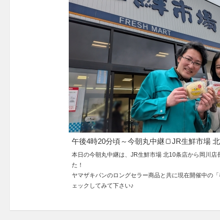
午後4時20分頃～今朝丸中継🍞JR生鮮市場 
本日の今朝丸中継は、JR生鮮市場 北10条店から岡川
た！
ヤマザキパンのロングセラー商品と共に現在開催中の「
ェックしてみて下さい♪