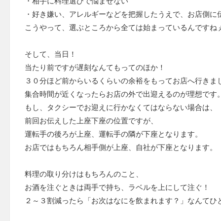
・相手に料理選びで悩ませない
・好き嫌い、アレルギーなどを把握したうえで、お店側に
こうやって、選ぶところから全ては始まっているんですね
そして、当日！
当たり前ですが遅刻なんてもってのほか！
３０分ほど前からいるくらいの余裕をもってお店へ行きま
集合時間が近くなったらお店の外で出迎えるのが理想です
もし、タクシーでお迎えに行かなくてはならない場合は、
前回お伝えした上座下座の位置ですが、
運転手の後ろが上座、運転手の隣が下座となります。
お店ではもちろん相手側が上座、自社が下座となります。
料理の取り分けはもちろんのこと、
お酒を注ぐときは両手で持ち、ラベルを上にして注ぐ！
２～３割減ったら「お次はなにを飲まれます？」なんてひ