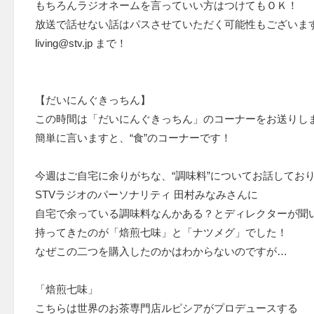
もちろんラジオネームを言っていい方はつけてもＯＫ！
放送で話せない話はパスさせていただく可能性もございま
living@stv.jp まで！
【だいにんぐきっちん】
この時間は「だいにんぐきっちん」のコーナーをお送りし
簡単に言いますと、“食”のコーナーです！
今週はご自宅に余りがちな、“調味料”についてお話してお
STVラジオのパーソナリティ 田村みなみさんに
自宅で余っている調味料なんかある？とディレクターが聞
持ってきたのが「焙煎七味」と「ナツメグ」でした！
なぜこの二つを購入したのかはわからないのですが…
「焙煎七味」
こちらは世界のお茶専門店ルピシアがプロデュースする