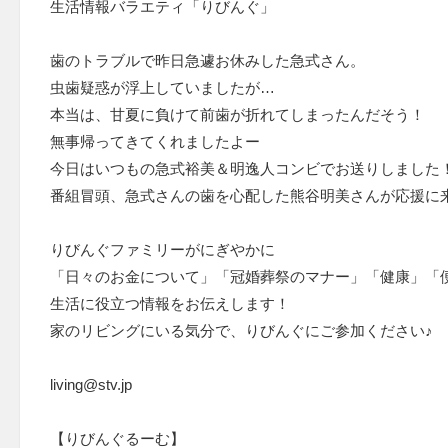
生活情報バラエティ「りびんぐ」
歯のトラブルで昨日急遽お休みした急式さん。
虫歯疑惑が浮上していましたが…
本当は、甘夏に負けて前歯が折れてしまったんだそう！
無事帰ってきてくれましたよー
今日はいつもの急式裕美＆明逸人コンビでお送りしました
番組冒頭、急式さんの歯を心配した熊谷明美さんが応援に
りびんぐファミリーがにぎやかに
「日々のお金について」「冠婚葬祭のマナー」「健康」「
生活に役立つ情報をお伝えします！
家のリビングにいる気分で、りびんぐにご参加ください♪
living@stv.jp
【りびんぐるーむ】