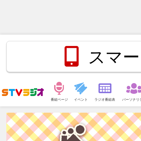
スマー
メ
ニ
番組ページ
イベント
ラジオ番組表
パーソナリ
ュ
ー