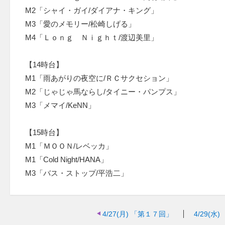
M2「シャイ・ガイ/ダイアナ・キング」
M3「愛のメモリー/松崎しげる」
M4「Ｌｏｎｇ Ｎｉｇｈｔ/渡辺美里」
【14時台】
M1「雨あがりの夜空に/ＲＣサクセション」
M2「じゃじゃ馬ならし/タイニー・パンプス」
M3「メマイ/KeNN」
【15時台】
M1「ＭＯＯＮ/レベッカ」
M1「Cold Night/HANA」
M3「バス・ストップ/平浩二」
4/27(月)
「第１７回」
4/29(水)