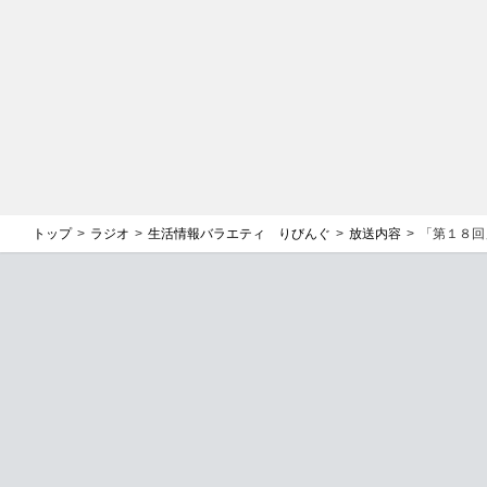
トップ
ラジオ
生活情報バラエティ りびんぐ
放送内容
「第１８回