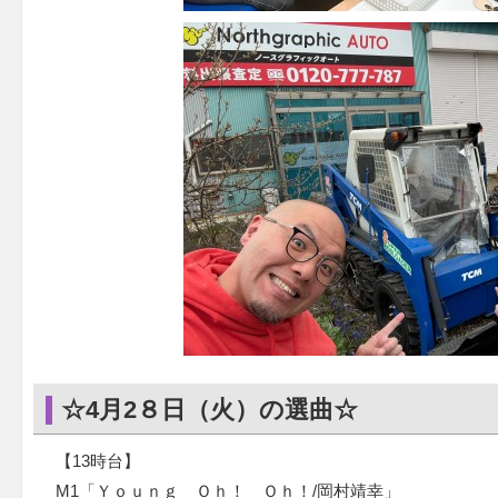
☆4月2８日（火）の選曲☆
【13時台】
M1「Ｙｏｕｎｇ Ｏｈ！ Ｏｈ！/岡村靖幸」