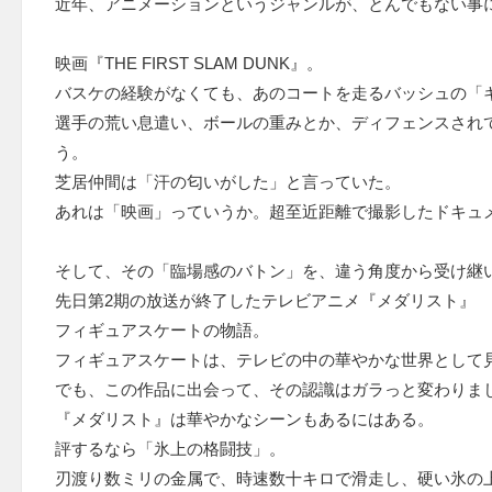
近年、アニメーションというジャンルが、とんでもない事
映画『THE FIRST SLAM DUNK』。
バスケの経験がなくても、あのコートを走るバッシュの「
選手の荒い息遣い、ボールの重みとか、ディフェンスされ
う。
芝居仲間は「汗の匂いがした」と言っていた。
あれは「映画」っていうか。超至近距離で撮影したドキュ
そして、その「臨場感のバトン」を、違う角度から受け継
先日第2期の放送が終了したテレビアニメ『メダリスト』
フィギュアスケートの物語。
フィギュアスケートは、テレビの中の華やかな世界として
でも、この作品に出会って、その認識はガラっと変わりま
『メダリスト』は華やかなシーンもあるにはある。
評するなら「氷上の格闘技」。
刃渡り数ミリの金属で、時速数十キロで滑走し、硬い氷の