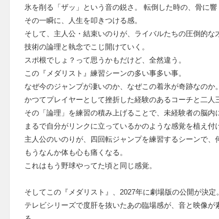
氷を削る「ザッ」という音の鋭さ。 転倒した時の、骨に響
その一瞬に、人生を叩きつける感。
そして、主人公・結束いのりが、ライバルたちの圧倒的な
技術の論理と執念でこじ開けていく。
スポ根でしょ？って思うかもだけど、全然違う。
この『メダリスト』練習シーンの多い事多い事。
なぜ今のジャンプが凄いのか、なぜこの着氷が奇跡なのか
かつてプレイヤーとして挫折した経験のあるコーチと二人
その「論理」を練習の積み上げることで、未経験者の脳内
まるで自分がリンクに立っているかのような感覚を植え付
主人公のいのりが、四回転ジャンプを練習するシーンで、
もうなんか体も心も痛くなる。
これはもう野球やってた頃と同じ感覚。
そしてこの『メダリスト』、2027年に劇場版の公開が決定
テレビシリーズで度肝を抜いたあの臨場感が、音と映像が
る。