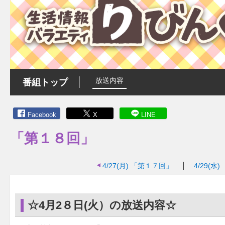
放送内容
番組トップ
Facebook
X
LINE
「第１８回」
4/27(月)
「第１７回」
4/29(水)
☆4月2８日(火）の放送内容☆