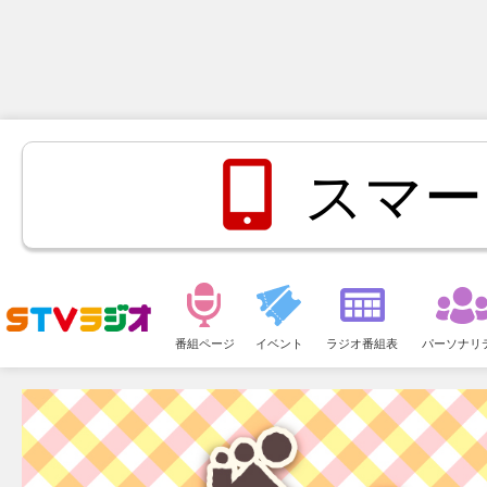
スマー
メ
ニ
番組ページ
イベント
ラジオ番組表
パーソナリ
ュ
ー