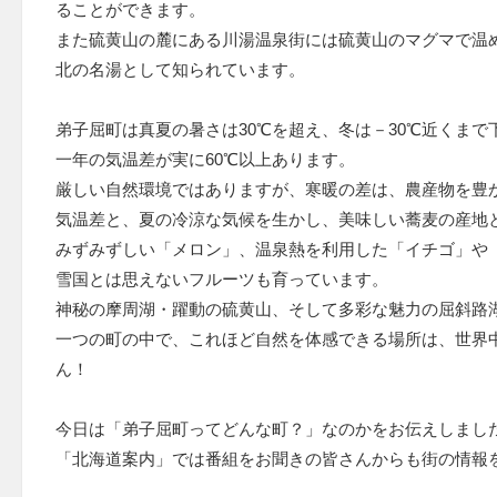
ることができます。
また硫黄山の麓にある川湯温泉街には硫黄山のマグマで温
北の名湯として知られています。
弟子屈町は真夏の暑さは30℃を超え、冬は－30℃近くまで
一年の気温差が実に60℃以上あります。
厳しい自然環境ではありますが、寒暖の差は、農産物を豊
気温差と、夏の冷涼な気候を生かし、美味しい蕎麦の産地
みずみずしい「メロン」、温泉熱を利用した「イチゴ」や
雪国とは思えないフルーツも育っています。
神秘の摩周湖・躍動の硫黄山、そして多彩な魅力の屈斜路
一つの町の中で、これほど自然を体感できる場所は、世界
ん！
今日は「弟子屈町ってどんな町？」なのかをお伝えしまし
「北海道案内」では番組をお聞きの皆さんからも街の情報