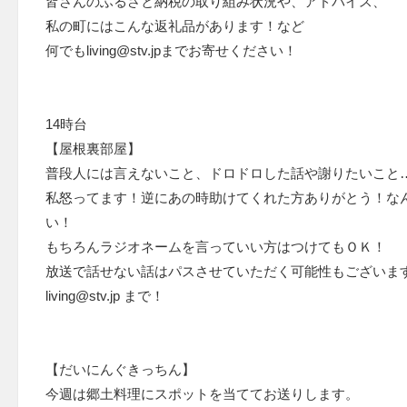
皆さんのふるさと納税の取り組み状況や、アドバイス、
私の町にはこんな返礼品があります！など
何でもliving@stv.jpまでお寄せください！
14時台
【屋根裏部屋】
普段人には言えないこと、ドロドロした話や謝りたいこと
私怒ってます！逆にあの時助けてくれた方ありがとう！な
い！
もちろんラジオネームを言っていい方はつけてもＯＫ！
放送で話せない話はパスさせていただく可能性もございま
living@stv.jp まで！
【だいにんぐきっちん】
今週は郷土料理にスポットを当ててお送りします。