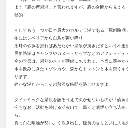
よく『霧の摩周湖』と言われますが、霧の合間から見える
秘的！
そしてもう一つが日本最大のカルデラ湖である「屈斜路湖
冬にはシベリアから白鳥が舞い降り
湖畔の砂浜を掘ればあたたかい温泉が湧きだすという不思
屈斜路湖はキャンプやカヌー・サップなどのアクティビテ
今の季節は、周りの木々が新緑に包まれて、本当に爽やか
水を飲みにきたエゾシカや、森からトントンと木を突くキ
ります。
静かな湖だからこその贅沢な時間を過ごせますよ。
ダイナミックな景観を語るうえで欠かせないものが「硫黄
今もなお、活動を続ける活火山で、轟々と噴煙が立ち込め
ら、
真っ白な噴煙が勢いよく吹き出し、硫黄の香りと共に大地