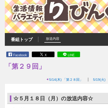
放送内容
番組トップ
Facebook
X
LINE
「第２９回」
5/14(木)
「第２８回」
5/19(火)
☆５月１８日（月）の放送内容☆