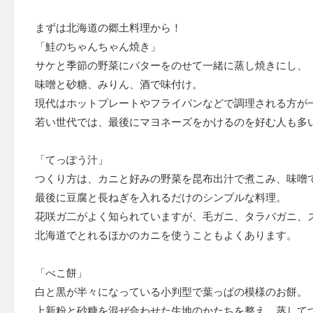
まずは北海道の郷土料理から！
「鮭のちゃんちゃん焼き」
サケと季節の野菜にバターをのせて一緒に蒸し焼きにし、
味噌と砂糖、みりん、酒で味付け。
現代はホットプレートやフライパンなどで調理される方が
若い世代では、最後にマヨネーズをかけるのを好む人も多
「てっぽう汁」
つくり方は、カニと好みの野菜を昆布出汁で煮こみ、味噌
最後に豆腐と長ねぎを入れるだけのシンプルな料理。
花咲ガ二がよく知られていますが、毛ガニ、タラバガニ、
北海道でとれるほかのカニを使うこともよくあります。
「べこ餅」
白と黒が半々になっている小判型で葉っぱの模様のお餅。
上新粉と砂糖を混ぜ合わせた生地のかたちを整え、蒸して