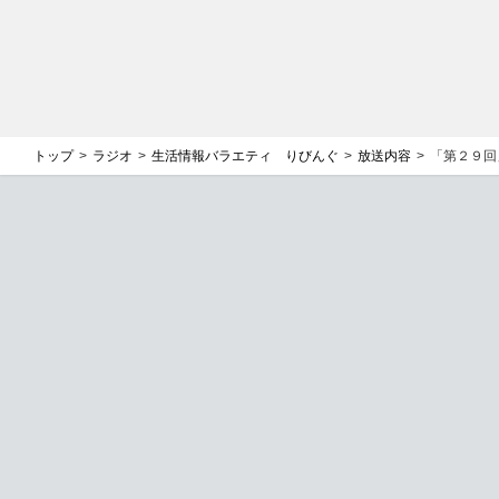
トップ
ラジオ
生活情報バラエティ りびんぐ
放送内容
「第２９回