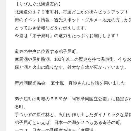
【りびんぐ北海道案内】
北海道の１７９市町村、毎週どこかの街をピックアップ！
街のイベント情報・観光スポット・グルメ・地元の方しか
とっておき情報などをお伝えします。
今週は「弟子屈町」の魅力をたっぷりお届けします！
道東の中央に位置する弟子屈町。
摩周湖や屈斜路湖、100年以上の歴史を持つ温泉街、今な
森と湖と火山の織りなす、雄大な自然が広がっています。
摩周湖観光協会 五十嵐 真弥さんにお話を伺いました
弟子屈町は町域の６５％が「阿寒摩周国立公園」に指定さ
る町。
手つかずの原生林と、火山が作り出したダイナミックな景
弟子屈町といえば、日本一の湖が２つもある奇跡の町。
一つは、日本一の透明度を誇る「摩周湖」。