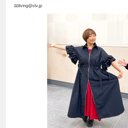
📧living@stv.jp