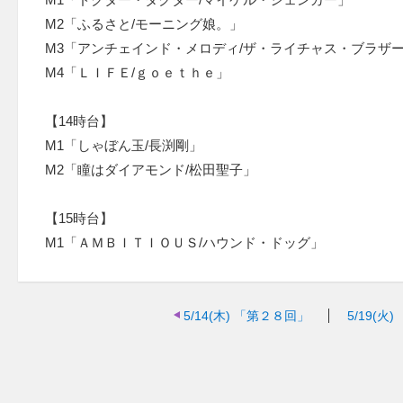
M2「ふるさと/モーニング娘。」
M3「アンチェインド・メロディ/ザ・ライチャス・ブラザ
M4「ＬＩＦＥ/ｇｏｅｔｈｅ」
【14時台】
M1「しゃぼん玉/長渕剛」
M2「瞳はダイアモンド/松田聖子」
【15時台】
M1「ＡＭＢＩＴＩＯＵＳ/ハウンド・ドッグ」
5/14(木)
「第２８回」
5/19(火)