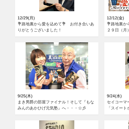
12/29(月)
12/12(金)
💐路地裏から愛を込めて💐 お付き合いあ
💐路地裏か
りがとうございました！
２９日（月
9/25(木)
9/24(水)
まき男爵の部屋ファイナル！そして『もな
セイコーマ
みんのあかひげ元気塾』へ・・・☆彡
「スイート