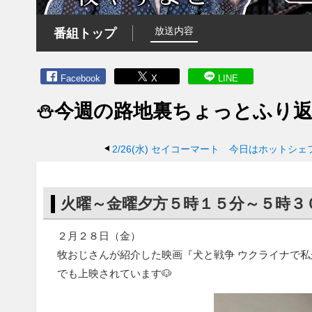
放送内容
番組トップ
Facebook
X
LINE
⛄今週の路地裏ちょっとふり返
2/26(水)
セイコーマート 今日はホットシェ
火曜～金曜夕方５時１５分～５時３
２月２８日（金）
牧おじさんが紹介した映画『犬と戦争 ウクライナで
でも上映されています🐶