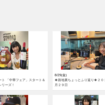
8/29(金)
ート 「中華フェア」スタート＆
🍀路地裏ちょっとふり返り🍀２
シリーズ！
月２９日