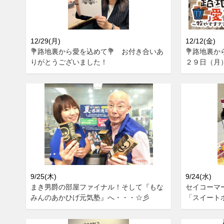
12/29(月)
12/12(金)
💐路地裏から愛を込めて💐 お付き合いあ
💐路地裏か
りがとうございました！
２９日（月
9/25(木)
9/24(水)
まき男爵の部屋ファイナル！そして『もな
セイコーマ
みんのあかひげ元気塾』へ・・・☆彡
「スイート