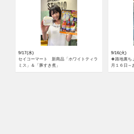
9/17(水)
9/16(火)
セイコーマート 新商品「ホワイトティラ
🍀路地裏ち
ミス」＆「豚すき煮」
月１６日～