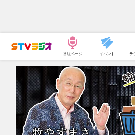
メ
ニ
番組ページ
イベント
ラ
ュ
ー