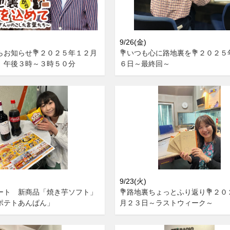
9/26(金)
らお知らせ💐２０２５年１２月
💐いつも心に路地裏を💐２０２
）午後３時～３時５０分
６日～最終回～
9/23(火)
ート 新商品「焼き芋ソフト」
💐路地裏ちょっとふり返り💐２
ポテトあんぱん」
月２３日～ラストウィーク～