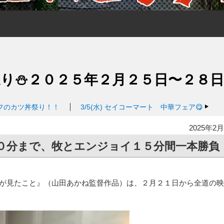
り⛄２０２５年２月２５日〜２８日
フのカツ丼祭り！！
3/5(水)
セイコーマート 中華フェア😋
2025年2月
０分まで、牧とエンジョイ１５分間一本勝負
私が見たこと』（山田あかね監督作品）は、２月２１日から全道の