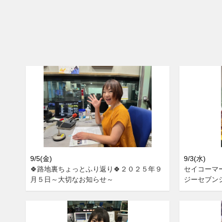
9/5(金)
9/3(水)
🍀路地裏ちょっとふり返り🍀２０２５年９
セイコーマ
月５日～大切なお知らせ～
ジーセブン