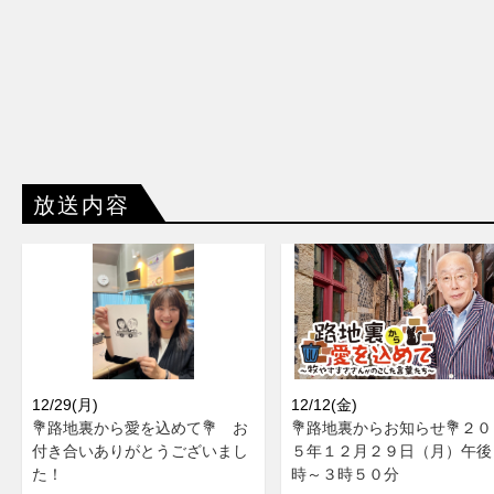
放送内容
12/29(月)
12/12(金)
💐路地裏から愛を込めて💐 お
💐路地裏からお知らせ💐２０
付き合いありがとうございまし
５年１２月２９日（月）午後
た！
時～３時５０分