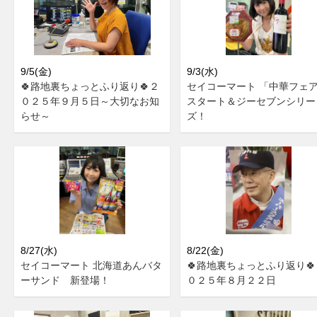
9/5(金)
9/3(水)
🍀路地裏ちょっとふり返り🍀２
セイコーマート 「中華フェ
０２５年９月５日～大切なお知
スタート＆ジーセブンシリー
らせ～
ズ！
8/27(水)
8/22(金)
セイコーマート 北海道あんバタ
🍀路地裏ちょっとふり返り🍀
ーサンド 新登場！
０２５年８月２２日