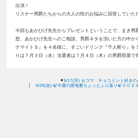
出演！
リスナー男爵たちからの大人の性のお悩みに回答していた
今回もあかひげ先生からプレゼントということで、まき男
想、あかひげ先生へのご相談、男爵ネタを頂いた方の中か
ナマイトＳ』を４名様に、すごいドリンク『千人斬り』を
りは７月３日（水）当選者は７月４日（木）の男爵部屋で
6/17(月)
セコマ チョコミント好きの
6/28(金)
🍃今週の路地裏ちょっとふり返り🍃２０