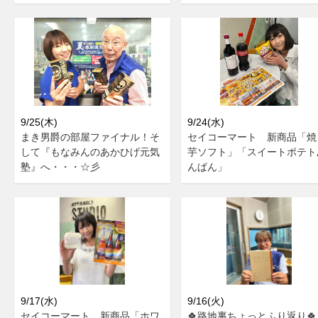
9/25(木)
9/24(水)
まき男爵の部屋ファイナル！そ
セイコーマート 新商品「焼
して『もなみんのあかひげ元気
芋ソフト」「スイートポテト
塾』へ・・・☆彡
んぱん」
9/17(水)
9/16(火)
セイコーマート 新商品「ホワ
🍀路地裏ちょっとふり返り🍀