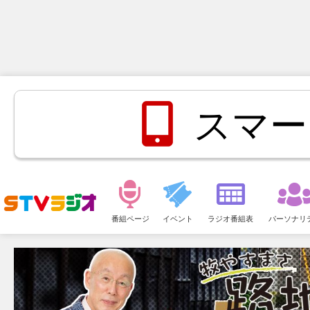
スマー
メ
ニ
番組ページ
イベント
ラジオ番組表
パーソナリ
ュ
ー