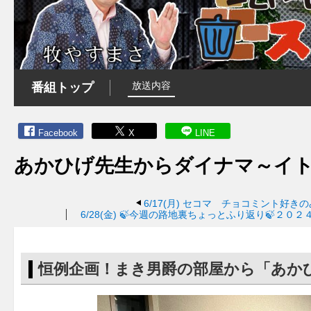
放送内容
番組トップ
Facebook
X
LINE
あかひげ先生からダイナマ～イ
6/17(月)
セコマ チョコミント好きの
6/28(金)
🍃今週の路地裏ちょっとふり返り🍃２０
恒例企画！まき男爵の部屋から「あか