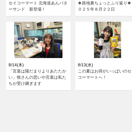
セイコーマート 北海道あんバタ
🍀路地裏ちょっとふり返り🍀
ーサンド 新登場！
０２５年８月２２日
8/14(木)
8/13(水)
「言葉は陽だまりよりあたたか
この夏はお得がいっぱいのセ
い」牧さんの思いや言葉は私た
コーマートへ！
ちが受け継ぎます