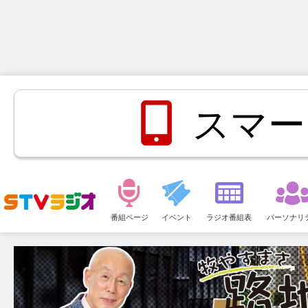
スマー
メ
ニ
番組ページ
イベント
ラジオ番組表
パーソナリ
ュ
ー