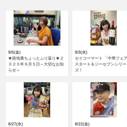
9/5(金)
9/3(水)
🍀路地裏ちょっとふり返り🍀２
セイコーマート 「中華フェ
０２５年９月５日～大切なお知
スタート＆ジーセブンシリー
らせ～
ズ！
8/27(水)
8/22(金)