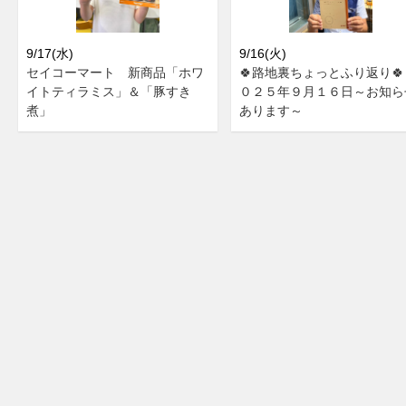
9/17(水)
9/16(火)
セイコーマート 新商品「ホワ
🍀路地裏ちょっとふり返り🍀
イトティラミス」＆「豚すき
０２５年９月１６日～お知ら
煮」
あります～