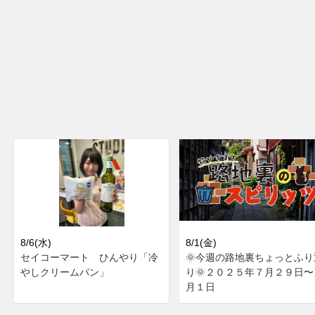
8/6(水)
8/1(金)
セイコーマート ひんやり「冷
🌞今週の路地裏ちょっとふり
やしクリームパン」
り🌞２０２５年７月２９日〜
月１日