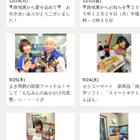
12/29(月)
12/12(金)
💐路地裏から愛を込めて💐 お
💐路地裏からお知らせ💐２０
付き合いありがとうございまし
５年１２月２９日（月）午後
た！
時～３時５０分
9/25(木)
9/24(水)
まき男爵の部屋ファイナル！そ
セイコーマート 新商品「焼
して『もなみんのあかひげ元気
芋ソフト」「スイートポテト
塾』へ・・・☆彡
んぱん」