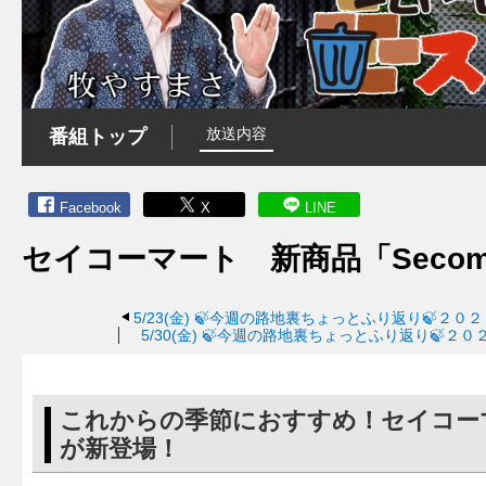
放送内容
番組トップ
Facebook
X
LINE
セイコーマート 新商品「Secom
5/23(金)
🍃今週の路地裏ちょっとふり返り🍃２０
5/30(金)
🍃今週の路地裏ちょっとふり返り🍃２
これからの季節におすすめ！セイコー
が新登場！