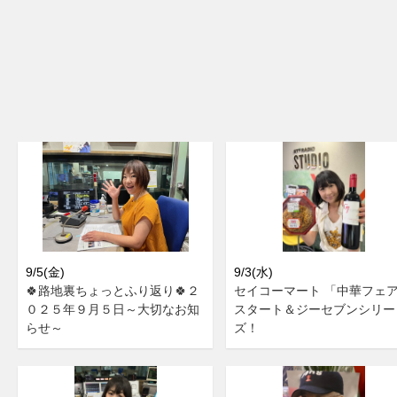
9/5(金)
9/3(水)
🍀路地裏ちょっとふり返り🍀２
セイコーマート 「中華フェ
０２５年９月５日～大切なお知
スタート＆ジーセブンシリー
らせ～
ズ！