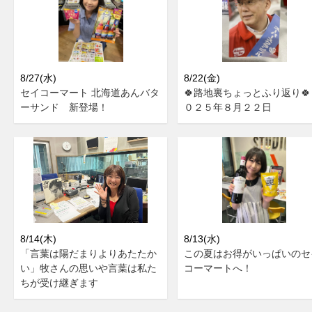
8/27(水)
8/22(金)
セイコーマート 北海道あんバタ
🍀路地裏ちょっとふり返り🍀
ーサンド 新登場！
０２５年８月２２日
8/14(木)
8/13(水)
「言葉は陽だまりよりあたたか
この夏はお得がいっぱいのセ
い」牧さんの思いや言葉は私た
コーマートへ！
ちが受け継ぎます