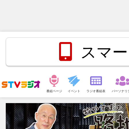
スマー
メ
ニ
番組ページ
イベント
ラジオ番組表
パーソナリ
ュ
ー