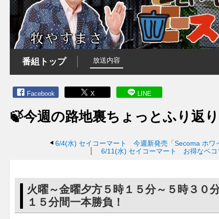
放送内容
番組トップ
Facebook
X
LINE
🍃今週の路地裏ちょっとふり返り
6/4(水)
セイコーマート 今週新発売「Secoma ホ
6/11(水)
セイコーマート お得なペコ
火曜～金曜夕方５時１５分～５時３０
１５分間一本勝負！