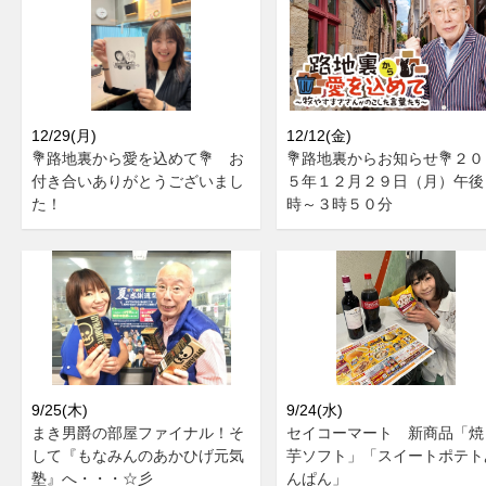
12/29(月)
12/12(金)
💐路地裏から愛を込めて💐 お
💐路地裏からお知らせ💐２０
付き合いありがとうございまし
５年１２月２９日（月）午後
た！
時～３時５０分
9/25(木)
9/24(水)
まき男爵の部屋ファイナル！そ
セイコーマート 新商品「焼
して『もなみんのあかひげ元気
芋ソフト」「スイートポテト
塾』へ・・・☆彡
んぱん」