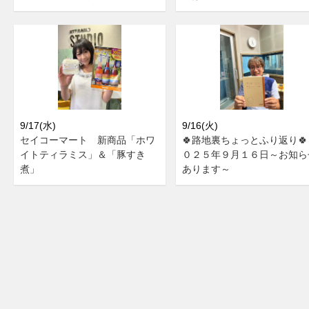
9/17(水)
9/16(火)
セイコーマート 新商品「ホワ
🍀路地裏ちょっとふり返り🍀
イトティラミス」＆「豚すき
０２５年９月１６日～お知ら
煮」
あります～