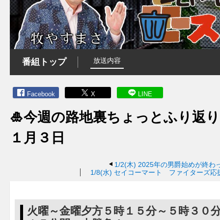
放送内容
番組トップ
Facebook
X
LINE
🎍今週の路地裏ちょっとふり返り
１月３日
1/2(木)
2025年の男爵始めが終わ
1/8(水)
セイコーマート ファイターズ応
火曜～金曜夕方５時１５分～５時３０