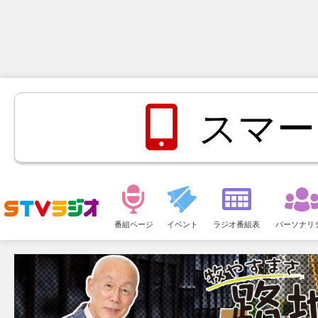
スマー
メ
ニ
番組ページ
イベント
ラジオ番組表
パーソナリ
ュ
ー