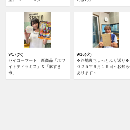
9/17(水)
9/16(火)
セイコーマート 新商品「ホワ
🍀路地裏ちょっとふり返り🍀
イトティラミス」＆「豚すき
０２５年９月１６日～お知ら
煮」
あります～