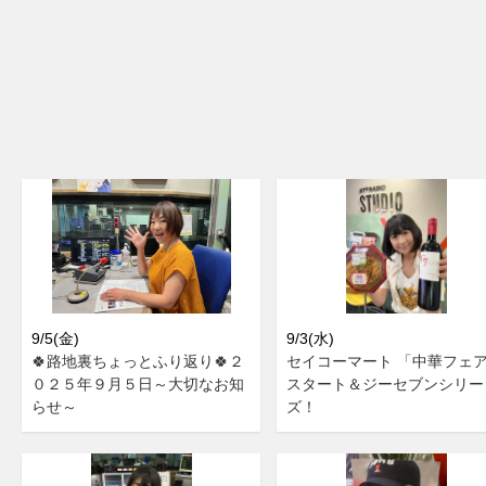
9/5(金)
9/3(水)
🍀路地裏ちょっとふり返り🍀２
セイコーマート 「中華フェ
０２５年９月５日～大切なお知
スタート＆ジーセブンシリー
らせ～
ズ！