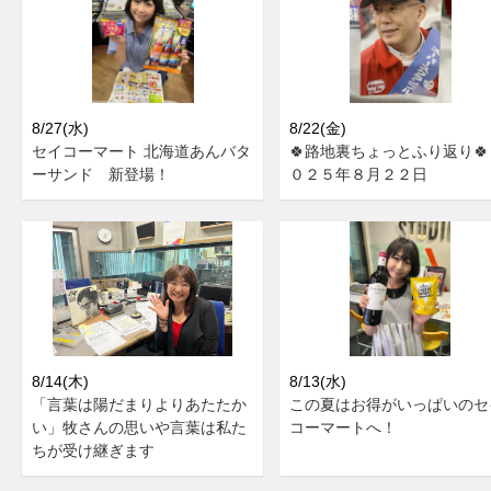
8/27(水)
8/22(金)
セイコーマート 北海道あんバタ
🍀路地裏ちょっとふり返り🍀
ーサンド 新登場！
０２５年８月２２日
8/14(木)
8/13(水)
「言葉は陽だまりよりあたたか
この夏はお得がいっぱいのセ
い」牧さんの思いや言葉は私た
コーマートへ！
ちが受け継ぎます