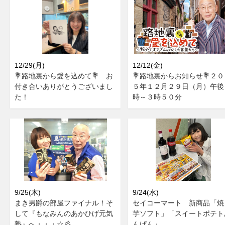
12/29(月)
12/12(金)
💐路地裏から愛を込めて💐 お
💐路地裏からお知らせ💐２０
付き合いありがとうございまし
５年１２月２９日（月）午後
た！
時～３時５０分
9/25(木)
9/24(水)
まき男爵の部屋ファイナル！そ
セイコーマート 新商品「焼
して『もなみんのあかひげ元気
芋ソフト」「スイートポテト
塾』へ・・・☆彡
んぱん」