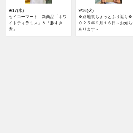
9/17(水)
9/16(火)
セイコーマート 新商品「ホワ
🍀路地裏ちょっとふり返り🍀
イトティラミス」＆「豚すき
０２５年９月１６日～お知ら
煮」
あります～