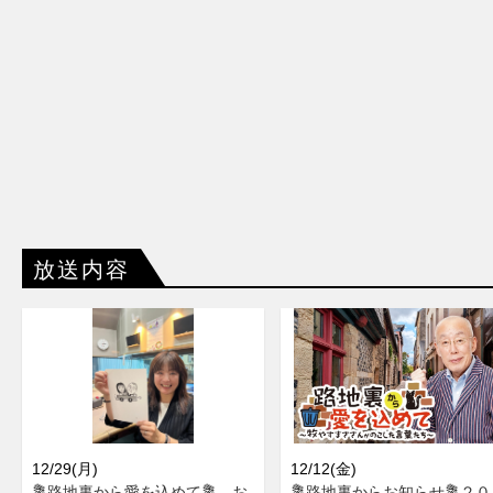
放送内容
12/29(月)
12/12(金)
💐路地裏から愛を込めて💐 お
💐路地裏からお知らせ💐２０