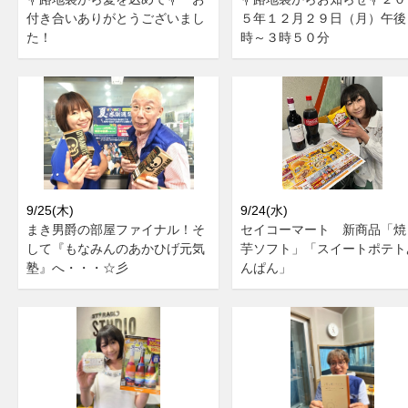
付き合いありがとうございまし
５年１２月２９日（月）午後
た！
時～３時５０分
9/25(木)
9/24(水)
まき男爵の部屋ファイナル！そ
セイコーマート 新商品「焼
して『もなみんのあかひげ元気
芋ソフト」「スイートポテト
塾』へ・・・☆彡
んぱん」