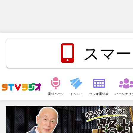
スマー
メ
ニ
番組ページ
イベント
ラジオ番組表
パーソナリ
ュ
ー