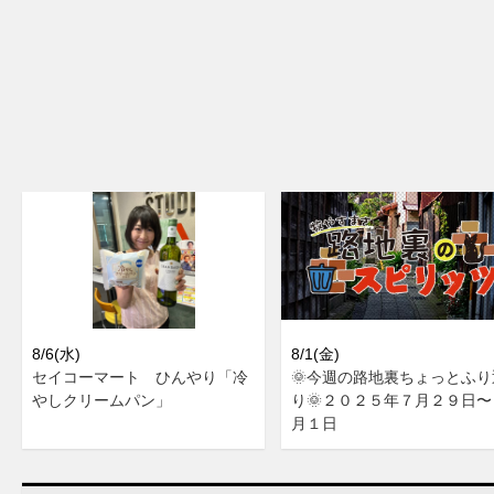
8/6(水)
8/1(金)
セイコーマート ひんやり「冷
🌞今週の路地裏ちょっとふり
やしクリームパン」
り🌞２０２５年７月２９日〜
月１日