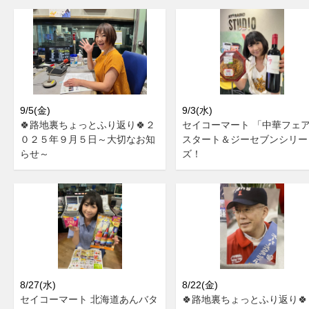
9/5(金)
9/3(水)
🍀路地裏ちょっとふり返り🍀２
セイコーマート 「中華フェ
０２５年９月５日～大切なお知
スタート＆ジーセブンシリー
らせ～
ズ！
8/27(水)
8/22(金)
セイコーマート 北海道あんバタ
🍀路地裏ちょっとふり返り🍀