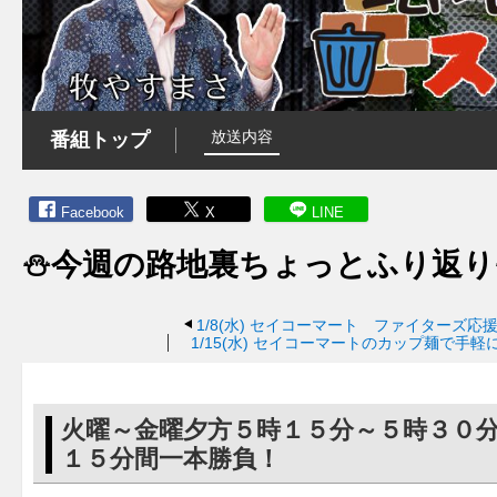
放送内容
番組トップ
Facebook
X
LINE
⛄今週の路地裏ちょっとふり返り
1/8(水)
セイコーマート ファイターズ応援
1/15(水)
セイコーマートのカップ麺で手軽
火曜～金曜夕方５時１５分～５時３０
１５分間一本勝負！