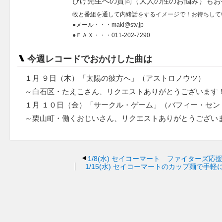
ひげ先生への質問（大人の性のお悩み）もお
牧と番組を通して内緒話をするイメージで！お待ちして
●メール・・・maki@stv.jp
●ＦＡＸ・・・011-202-7290
今週レコードでおかけした曲は
１月 ９日（木）「太陽の彼方へ」（アストロノウツ）
～白石区・たえこさん、リクエストありがとうございます
１月 １０日（金）「サークル・ゲーム」（バフィー・セン
～栗山町・働くおじいさん、リクエストありがとうござい
1/8(水)
セイコーマート ファイターズ応援
1/15(水)
セイコーマートのカップ麺で手軽