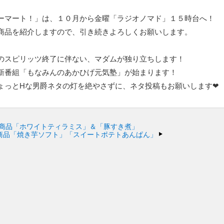
コーマート！」は、１０月から金曜「ラジオノマド」１５時台へ！
商品を紹介しますので、引き続きよろしくお願いします。
裏のスピリッツ終了に伴ない、マダムが独り立ちします！
新番組「もなみんのあかひげ元気塾」が始まります！
っとHな男爵ネタの灯を絶やさずに、ネタ投稿もお願いします❤
新商品「ホワイトティラミス」＆「豚すき煮」
商品「焼き芋ソフト」「スイートポテトあんぱん」