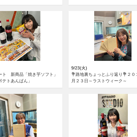
9/23(火)
ート 新商品「焼き芋ソフト」
💐路地裏ちょっとふり返り💐２
ポテトあんぱん」
月２３日～ラストウィーク～