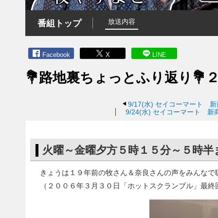
放送内容
番組トップ
Facebook
X
LINE
💐路地裏ちょっとふり返り
9/17(水)
セイコーマート 
9/24(水)
セイコーマート 新
火曜～金曜夕方５時１５分～５時半
きょうは１９年前の牧さん＆奈良さんの声をみんなで聴
（２００６年３月３０日「ホットスクランブル」最終