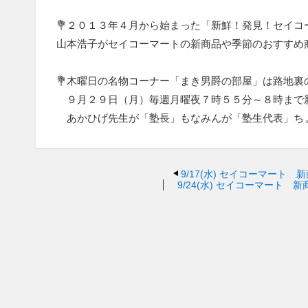
💐２０１３年４月から始まった「新鮮！発見！セイ
山本浩子がセイコーマートの新商品や季節のおすすめ
💐木曜日の名物コーナー「まき男爵の部屋」は路地
９月２９日（月）毎週月曜夜７時５５分～８時まで
あかひげ先生が「塾長」もなみんが「塾生代表」ちょ
9/17(水)
セイコーマート 
9/24(水)
セイコーマート 新