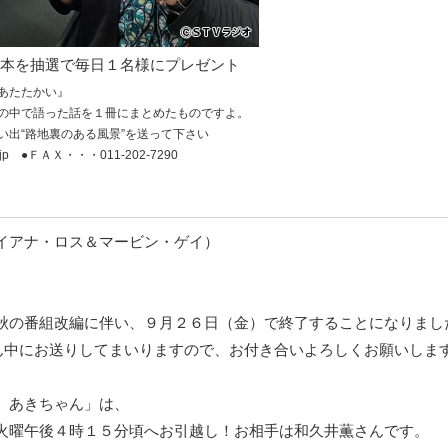
本を抽選で毎日１名様にプレゼント
あたたかい』
の中で語った話を１冊にまとめたものですよ。
い出“路地裏のある風景”を送って下さい
jp ●ＦＡＸ・・・011-202-7290
イアナ・ロス＆マービン・ゲイ）
秋の番組改編に伴い、９月２６日（金）で終了することになりまし
真ん中にお送りしてまいりますので、お付き合いよろしくお願いしま
、あきちゃん」は、
火曜午後４時１５分頃へお引越し！お相手は和久井薫さんです。