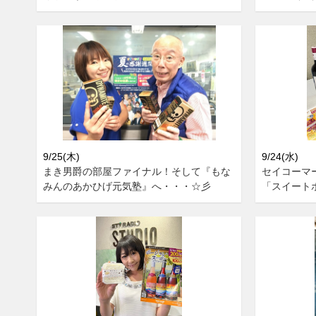
9/25(木)
9/24(水)
まき男爵の部屋ファイナル！そして『もな
セイコーマ
みんのあかひげ元気塾』へ・・・☆彡
「スイート