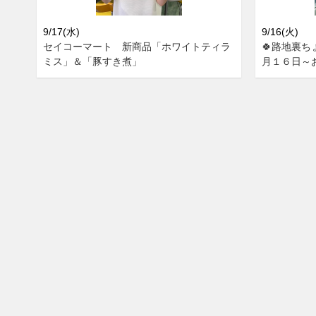
9/17(水)
9/16(火)
セイコーマート 新商品「ホワイトティラ
🍀路地裏ち
ミス」＆「豚すき煮」
月１６日～