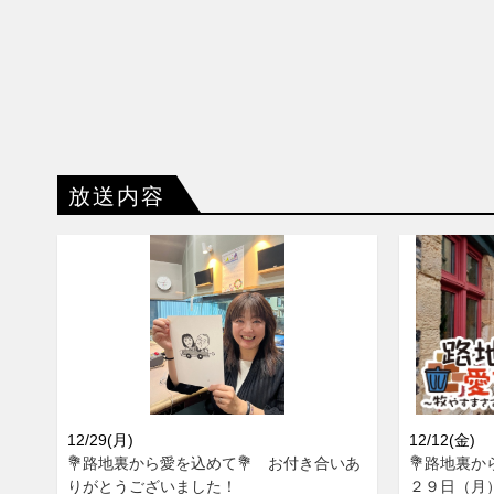
放送内容
12/29(月)
12/12(金)
💐路地裏から愛を込めて💐 お付き合いあ
💐路地裏か
りがとうございました！
２９日（月