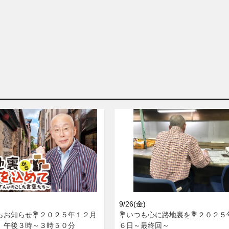
9/26(金)
らお知らせ💐２０２５年１２月
💐いつも心に路地裏を💐２０２
）午後３時～３時５０分
６日～最終回～