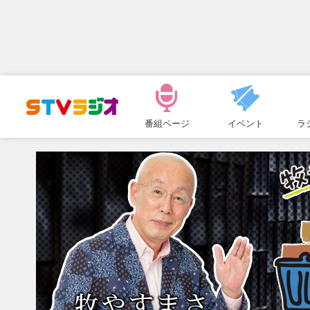
メ
ニ
番組ページ
イベント
ラ
ュ
ー