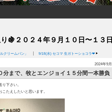
返り🍇２０２４年９月１０日〜１３
プルクリームパン」
9/18(水)
セコマ 生ガトーショコラ❤
2024年9月
０分まで、牧とエンジョイ１５分間一本勝負
送り下さい。
おこたえしたいと思います。