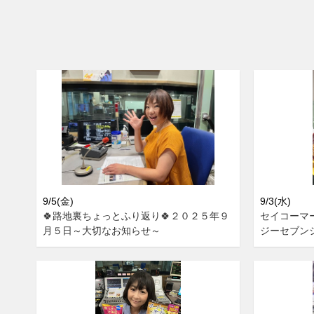
9/5(金)
9/3(水)
🍀路地裏ちょっとふり返り🍀２０２５年９
セイコーマ
月５日～大切なお知らせ～
ジーセブン