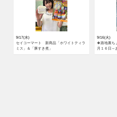
9/17(水)
9/16(火)
セイコーマート 新商品「ホワイトティラ
🍀路地裏ち
ミス」＆「豚すき煮」
月１６日～