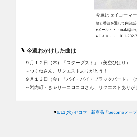
今週はセイコーマー
牧と番組を通して内緒話
●メール・・・maki@stv.
●ＦＡＸ・・・011-202-7
今週おかけした曲は
９月１２日（木）「スターダスト」（美空ひばり）
～つくねさん、リクエストありがとう！
９月１３日（金）「バイ・バイ・ブラックバード」（
～岩内町・きゃりーコロコロさん、リクエストありが
9/11(水)
セコマ 新商品「Secomaメー