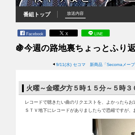
放送内容
番組トップ
Facebook
X
LINE
🍇今週の路地裏ちょっとふり
9/11(水)
セコマ 新商品「Secomaメー
火曜～金曜夕方５時１５分～５時３
レコードで聴きたい曲のリクエストを、よかったらお
ＳＴＶ地下にレコードがありましたらで恐縮ですが、