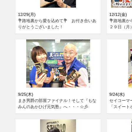
12/29(月)
12/12(金)
💐路地裏から愛を込めて💐 お付き合いあ
💐路地裏か
りがとうございました！
２９日（月
9/25(木)
9/24(水)
まき男爵の部屋ファイナル！そして『もな
セイコーマ
みんのあかひげ元気塾』へ・・・☆彡
「スイート