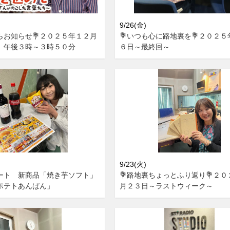
9/26(金)
らお知らせ💐２０２５年１２月
💐いつも心に路地裏を💐２０２
）午後３時～３時５０分
６日～最終回～
9/23(火)
ート 新商品「焼き芋ソフト」
💐路地裏ちょっとふり返り💐２
ポテトあんぱん」
月２３日～ラストウィーク～