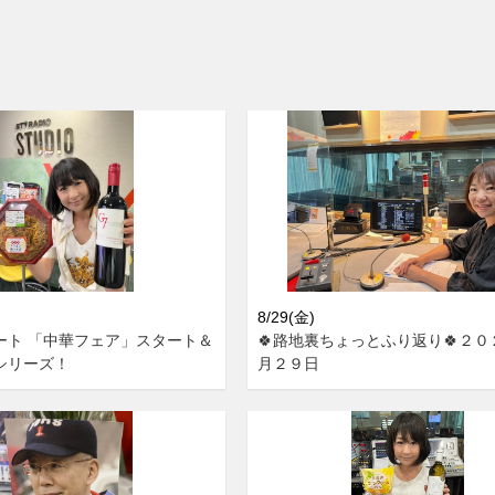
8/29(金)
ート 「中華フェア」スタート＆
🍀路地裏ちょっとふり返り🍀２
シリーズ！
月２９日