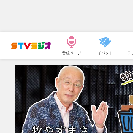
メ
ニ
番組ページ
イベント
ラ
ュ
ー