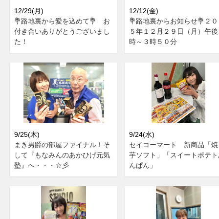
12/29(月)
12/12(金)
💐路地裏から愛を込めて💐 お
💐路地裏からお知らせ💐２０
付き合いありがとうございまし
５年１２月２９日（月）午後
た！
時～３時５０分
9/25(木)
9/24(水)
まき男爵の部屋ファイナル！そ
セイコーマート 新商品「焼
して『もなみんのあかひげ元気
芋ソフト」「スイートポテト
塾』へ・・・☆彡
んぱん」