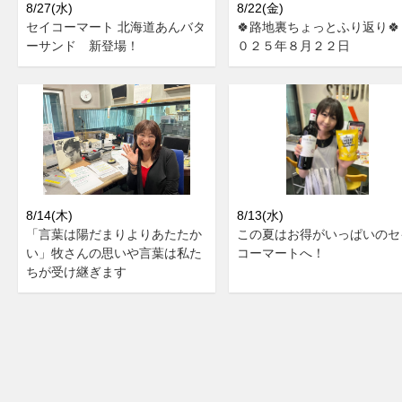
8/27(水)
8/22(金)
セイコーマート 北海道あんバタ
🍀路地裏ちょっとふり返り🍀
ーサンド 新登場！
０２５年８月２２日
8/14(木)
8/13(水)
「言葉は陽だまりよりあたたか
この夏はお得がいっぱいのセ
い」牧さんの思いや言葉は私た
コーマートへ！
ちが受け継ぎます