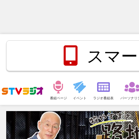
スマー
メ
ニ
番組ページ
イベント
ラジオ番組表
パーソナリ
ュ
ー