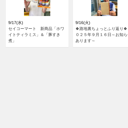
9/17(水)
9/16(火)
セイコーマート 新商品「ホワ
🍀路地裏ちょっとふり返り🍀
イトティラミス」＆「豚すき
０２５年９月１６日～お知ら
煮」
あります～