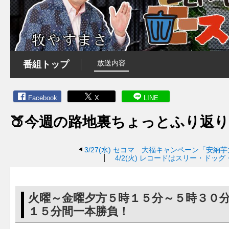
放送内容
番組トップ
Facebook
X
LINE
🍑今週の路地裏ちょっとふり返り
3/27(水)
セコマ 大福キャンペーン「安納芋
4/2(火)
レコードはスリー・ドッグ
火曜～金曜夕方５時１５分～５時３０
１５分間一本勝負！