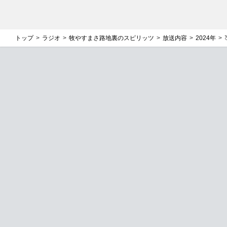
トップ
ラジオ
牧やすまさ路地裏のスピリッツ
放送内容
2024年