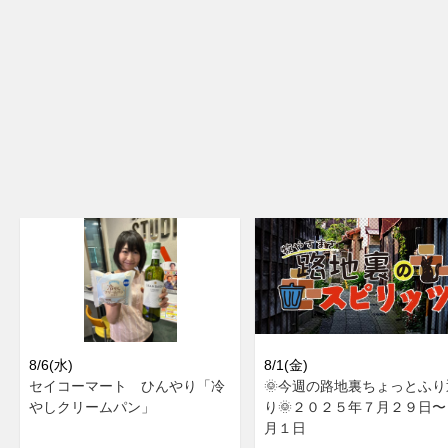
8/6(水)
8/1(金)
セイコーマート ひんやり「冷
🌞今週の路地裏ちょっとふり
やしクリームパン」
り🌞２０２５年７月２９日〜
月１日