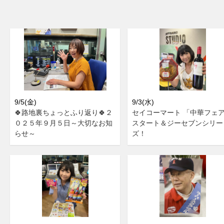
9/5(金)
9/3(水)
🍀路地裏ちょっとふり返り🍀２
セイコーマート 「中華フェ
０２５年９月５日～大切なお知
スタート＆ジーセブンシリー
らせ～
ズ！