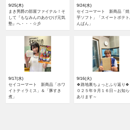
9/25(木)
9/24(水)
まき男爵の部屋ファイナル！そ
セイコーマート 新商品「焼
して『もなみんのあかひげ元気
芋ソフト」「スイートポテト
塾』へ・・・☆彡
んぱん」
9/17(水)
9/16(火)
セイコーマート 新商品「ホワ
🍀路地裏ちょっとふり返り🍀
イトティラミス」＆「豚すき
０２５年９月１６日～お知ら
煮」
あります～