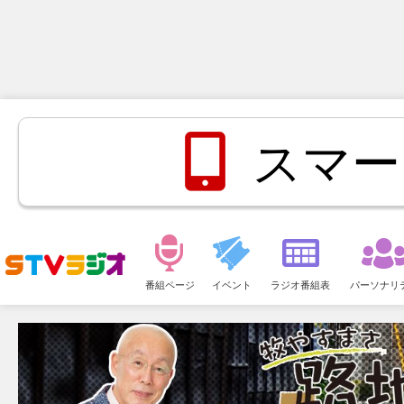
スマー
メ
ニ
番組ページ
イベント
ラジオ番組表
パーソナリ
ュ
ー