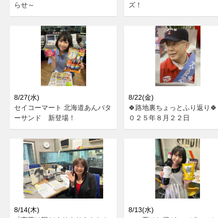
らせ～
ズ！
8/27(水)
8/22(金)
セイコーマート 北海道あんバタ
🍀路地裏ちょっとふり返り🍀
ーサンド 新登場！
０２５年８月２２日
8/14(木)
8/13(水)