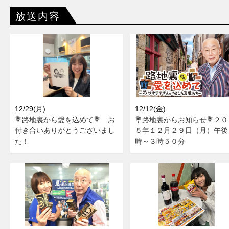
放送内容
12/29(月)
12/12(金)
💐路地裏から愛を込めて💐 お
💐路地裏からお知らせ💐２０
付き合いありがとうございまし
５年１２月２９日（月）午後
た！
時～３時５０分