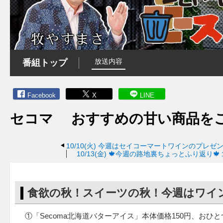
放送内容
番組トップ
Facebook
X
LINE
セコマ おすすめの甘い商品を
10/10(火)
今週はセイコーマートワインのプレゼ
10/13(金)
🍁今週の路地裏ちょっとふり返り
食欲の秋！スイーツの秋！今週はワイ
①「Secoma北海道バターアイス」本体価格150円、おひと