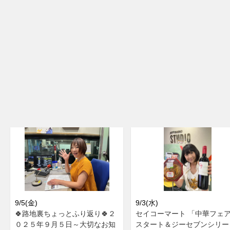
9/5(金)
9/3(水)
🍀路地裏ちょっとふり返り🍀２
セイコーマート 「中華フェ
０２５年９月５日～大切なお知
スタート＆ジーセブンシリー