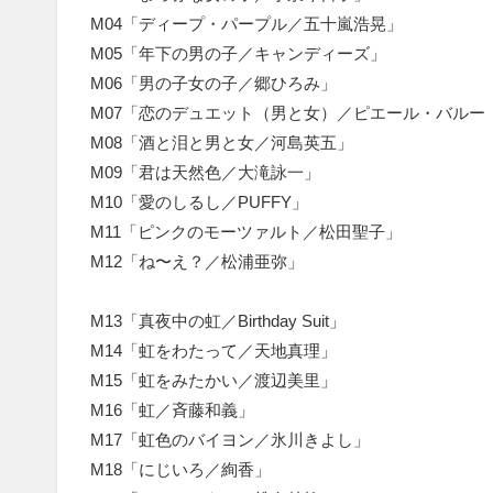
M04「ディープ・パープル／五十嵐浩晃」
M05「年下の男の子／キャンディーズ」
M06「男の子女の子／郷ひろみ」
M07「恋のデュエット（男と女）／ピエール・バルー
M08「酒と泪と男と女／河島英五」
M09「君は天然色／大滝詠一」
M10「愛のしるし／PUFFY」
M11「ピンクのモーツァルト／松田聖子」
M12「ね〜え？／松浦亜弥」
M13「真夜中の虹／Birthday Suit」
M14「虹をわたって／天地真理」
M15「虹をみたかい／渡辺美里」
M16「虹／斉藤和義」
M17「虹色のバイヨン／氷川きよし」
M18「にじいろ／絢香」