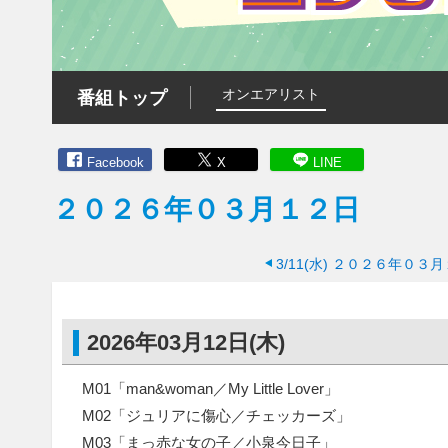
オンエアリスト
番組トップ
Facebook
X
LINE
２０２６年０３月１２日
3/11(水)
２０２６年０３月
2026年03月12日(木)
M01「man&woman／My Little Lover」
M02「ジュリアに傷心／チェッカーズ」
M03「まっ赤な女の子／小泉今日子」