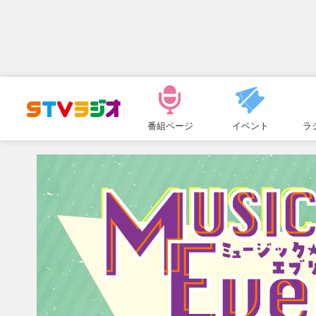
メ
ニ
番組ページ
イベント
ラ
ュ
ー