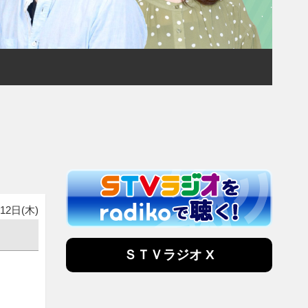
12日(木)
ＳＴＶラジオ X