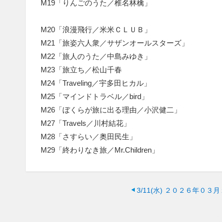
M19「りんごのうた／椎名林檎」
M20「浪漫飛行／米米ＣＬＵＢ」
M21「旅姿六人衆／サザンオールスターズ」
M22「旅人のうた／中島みゆき」
M23「旅立ち／松山千春
M24「Traveling／宇多田ヒカル」
M25「マインドトラベル／bird」
M26「ぼくらが旅に出る理由／小沢健二」
M27「Travels／川村結花」
M28「さすらい／奥田民生」
M29「終わりなき旅／Mr.Children」
3/11(水)
２０２６年０３月