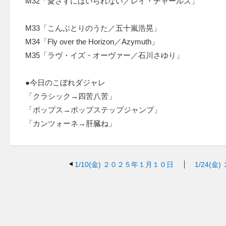
M32「愛さずにはいられない／レイ・チャールズ」
M33「こんぶとりのうた／五十嵐浩晃」
M34「Fly over the Horizon／Azymuth」
M35「ラヴ・イズ・オーヴァー／石川さゆり」
●今日のこぼれダジャレ
「クラシック→四苦八苦」
「ポップス→ポップステップジャンプ」
「カンツォーネ→肝臓ね」
1/10(金)
２０２５年１月１０日
1/24(金)