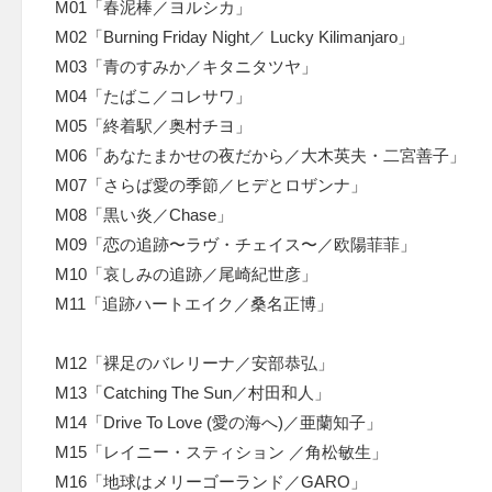
M01「春泥棒／ヨルシカ」
M02「Burning Friday Night／ Lucky Kilimanjaro」
M03「青のすみか／キタニタツヤ」
M04「たばこ／コレサワ」
M05「終着駅／奥村チヨ」
M06「あなたまかせの夜だから／大木英夫・二宮善子」
M07「さらば愛の季節／ヒデとロザンナ」
M08「黒い炎／Chase」
M09「恋の追跡〜ラヴ・チェイス〜／欧陽菲菲」
M10「哀しみの追跡／尾崎紀世彦」
M11「追跡ハートエイク／桑名正博」
M12「裸足のバレリーナ／安部恭弘」
M13「Catching The Sun／村田和人」
M14「Drive To Love (愛の海へ)／亜蘭知子」
M15「レイニー・スティション ／角松敏生」
M16「地球はメリーゴーランド／GARO」