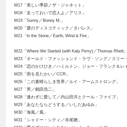
M17「美しい季節／ザ・ジャネット」
M18「走っておいで恋人よ／アリス」
M19「Sunny／Boney M.」
M20「愛のディスコティック／タバレス」
M21「In the Stone／Earth, Wind & Fire」
M22「Where We Started (with Katy Perry)／Thomas Rhett
M23「オールド・ファッションド・ラヴ・ソング／スリー
M24「恋のかけひき／ハミルトン、ジョー・フランク＆レ
M25「雨を見たかい／CCR」
M26「この素晴らしき世界／ルイ・アームストロング」
M27「男／鶴田浩二」
M28「逢わずに愛して／内山田洋とクール・ファイブ」
M29「あなたならどうする／いしだあゆみ」
M30「海風／風」
M31「シャドー・シティ／寺尾聰」