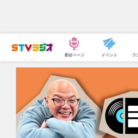
メ
ニ
番組ページ
イベント
ラ
ュ
ー