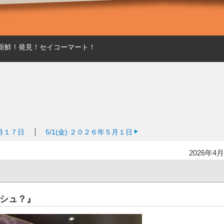
新鮮！発見！セイコーマート！
月１７日
5/1(金)
２０２６年５月１日
2026年4月
シュ？』