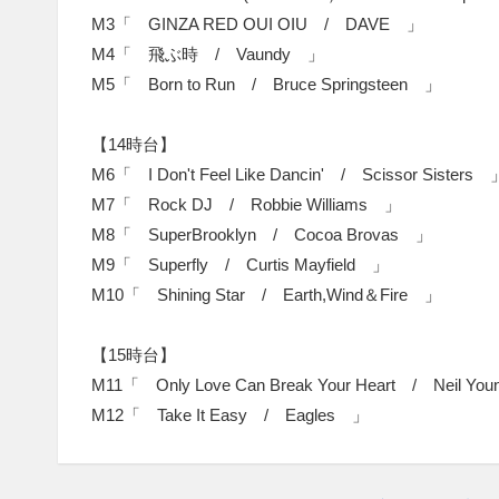
M3「 GINZA RED OUI OIU / DAVE 」
M4「 飛ぶ時 / Vaundy 」
M5「 Born to Run / Bruce Springsteen 」
【14時台】
M6「 I Don't Feel Like Dancin' / Scissor Sisters 
M7「 Rock DJ / Robbie Williams 」
M8「 SuperBrooklyn / Cocoa Brovas 」
M9「 Superfly / Curtis Mayfield 」
M10「 Shining Star / Earth,Wind＆Fire 」
【15時台】
M11「 Only Love Can Break Your Heart / Neil Y
M12「 Take It Easy / Eagles 」