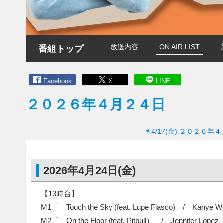
放送内容
ON AIR LIST
番組トップ
Facebook
X
LINE
２０２６年４月２４日
4/17(金)
２０２６年４
2026年4月24日(金)
【13時台】
M1「 Touch the Sky (feat. Lupe Fiasco) / Kanye
M2「 On the Floor (feat. Pitbull） / Jennifer Lo