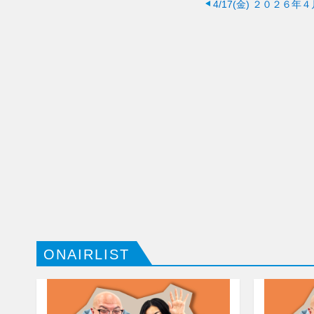
4/17(金)
２０２６年４
ONAIRLIST