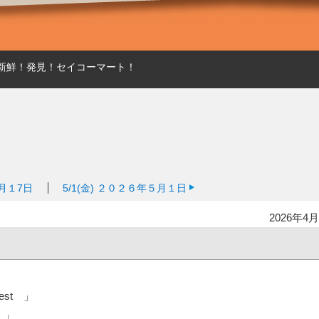
新鮮！発見！セイコーマート！
月１7日
5/1(金)
２０２６年５月１日
2026年4月
 West 」
pez 」