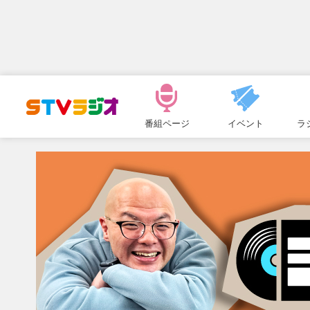
メ
ニ
番組ページ
イベント
ラ
ュ
ー