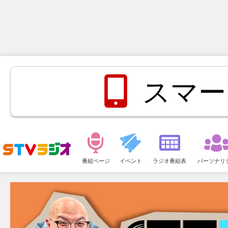
スマー
メ
ニ
番組ページ
イベント
ラジオ番組表
パーソナリ
ュ
ー