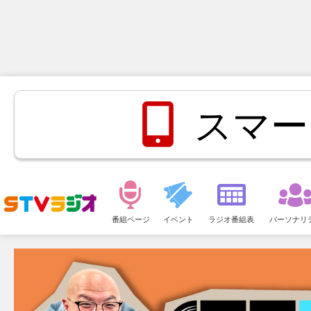
スマー
メ
ニ
番組ページ
イベント
ラジオ番組表
パーソナリ
ュ
ー