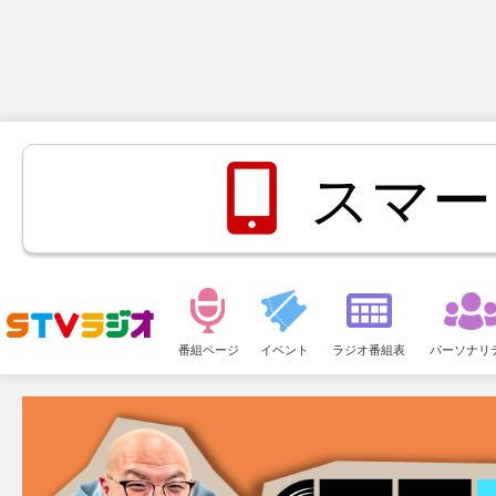
スマー
メ
ニ
番組ページ
イベント
ラジオ番組表
パーソナリ
ュ
ー