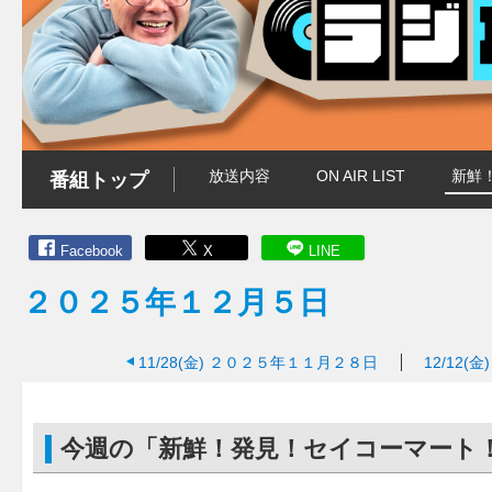
放送内容
ON AIR LIST
新鮮
番組トップ
Facebook
X
LINE
２０２５年１２月５日
11/28(金)
２０２５年１１月２８日
12/12(金)
今週の「新鮮！発見！セイコーマート！