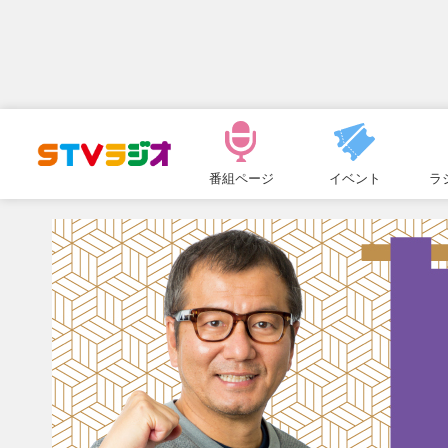
メ
ニ
番組ページ
イベント
ラ
ュ
ー