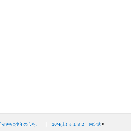
心の中に少年の心を。
10/4(土)
＃１８２ 内定式