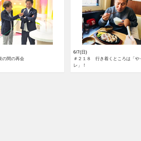
6/7(日)
束の間の再会
＃２１８ 行き着くところは「や
レ」！