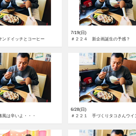
7/19(日)
サンドイッチとコーヒー
＃２２４ 新企画誕生の予感？
6/28(日)
痛風は辛いよ・・・
＃２２１ 手づくりタコさんウイ