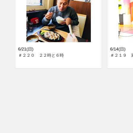
6/21(日)
6/14(日)
＃２２０ ２２時と６時
＃２１９ 