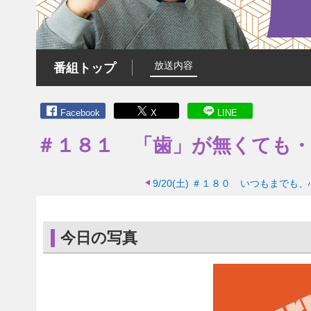
放送内容
番組トップ
Facebook
X
LINE
＃１８１ 「歯」が無くても・
9/20(土)
＃１８０ いつもまでも、
今日の写真