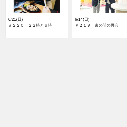
6/21(日)
6/14(日)
＃２２０ ２２時と６時
＃２１９ 束の間の再会