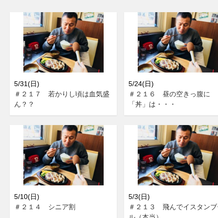
5/31(日)
5/24(日)
＃２１７ 若かりし頃は血気盛
＃２１６ 昼の空きっ腹に
ん？？
「丼」は・・・
5/10(日)
5/3(日)
＃２１４ シニア割
＃２１３ 飛んでイスタンブ
ル（本当）