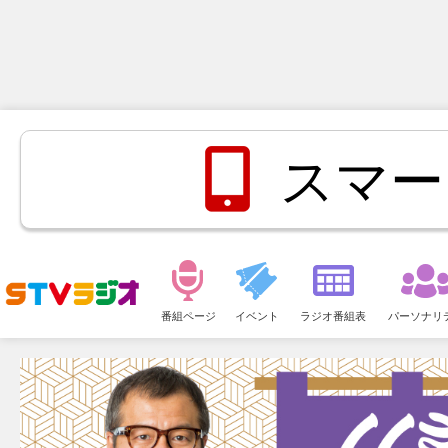
スマー
メ
ニ
番組ページ
イベント
ラジオ番組表
パーソナリ
ュ
ー