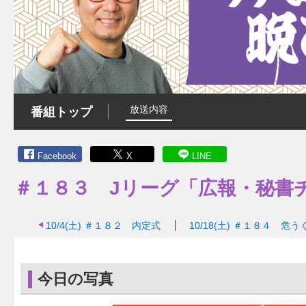
放送内容
番組トップ
Facebook
X
LINE
＃１８３ Jリーグ「広報・秘
10/4(土)
＃１８２ 内定式
10/18(土)
＃１８４ 危う
今日の写真