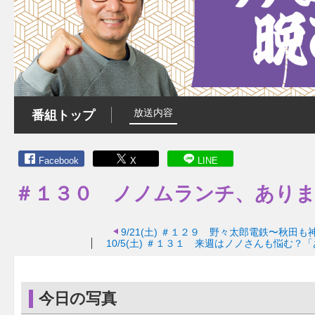
放送内容
番組トップ
Facebook
X
LINE
＃１３０ ノノムランチ、あり
9/21(土)
＃１２９ 野々太郎電鉄〜秋田も
10/5(土)
＃１３１ 来週はノノさんも悩む？「
今日の写真