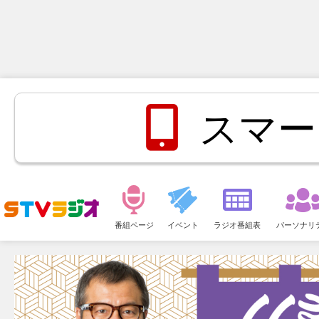
スマー
メ
ニ
番組ページ
イベント
ラジオ番組表
パーソナリ
ュ
ー