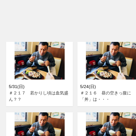
5/31(日)
5/24(日)
＃２１７ 若かりし頃は血気盛
＃２１６ 昼の空きっ腹に
ん？？
「丼」は・・・