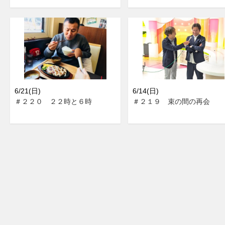
6/21(日)
6/14(日)
＃２２０ ２２時と６時
＃２１９ 束の間の再会