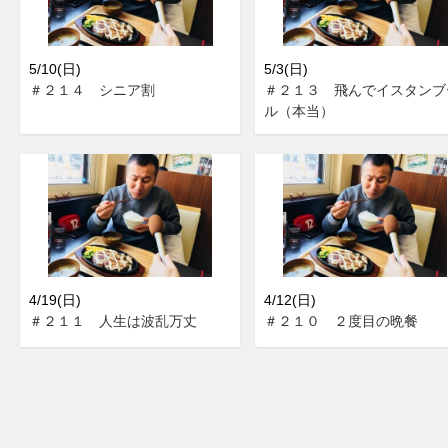
5/10(日)
5/3(日)
＃２１４ シニア割
＃２１３ 飛んでイスタンブ
ル（本当）
4/19(日)
4/12(日)
＃２１１ 人生は波乱万丈
＃２１０ ２度目の晩餐