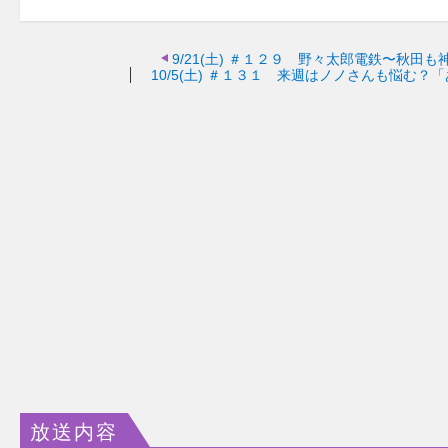
9/21(土)
＃１２９ 野々太郎電鉄〜秋田も
10/5(土)
＃１３１ 来週はノノさんも悩む？「
放送内容