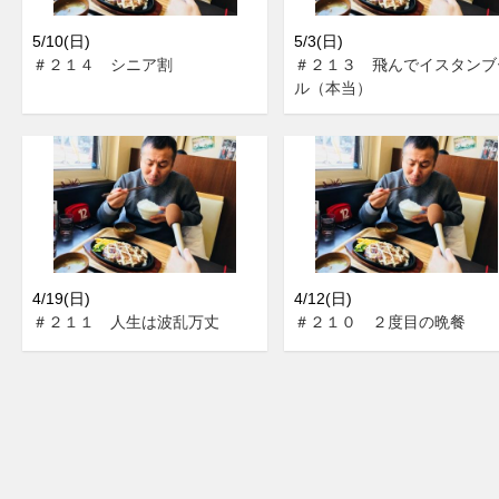
5/10(日)
5/3(日)
＃２１４ シニア割
＃２１３ 飛んでイスタンブ
ル（本当）
4/19(日)
4/12(日)
＃２１１ 人生は波乱万丈
＃２１０ ２度目の晩餐