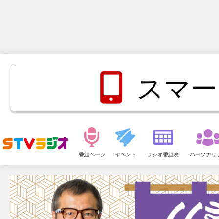
スマー
メ
ニ
番組ページ
イベント
ラジオ番組表
パーソナリ
ュ
ー