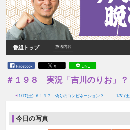
放送内容
番組トップ
Facebook
X
LINE
＃１９８ 実況「吉川のりお」？
1/17(土)
＃１９７ 偽りのコンビネーション？
1/31(土
今日の写真