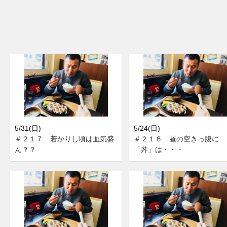
5/31(日)
5/24(日)
＃２１７ 若かりし頃は血気盛
＃２１６ 昼の空きっ腹に
ん？？
「丼」は・・・