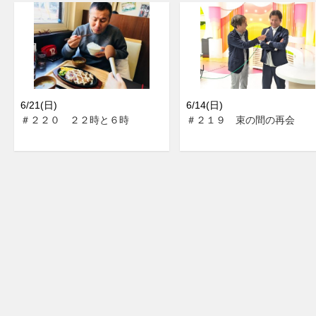
6/21(日)
6/14(日)
＃２２０ ２２時と６時
＃２１９ 束の間の再会