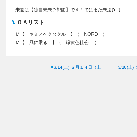
来週は【独自未来予想図】です！ではまた来週('ω')
ＯＡリスト
Ｍ【 キミスペクタクル 】（ NORD ）
Ｍ【 風に乗る 】（ 緑黄色社会 ）
3/14(土)
３月１４日（土）
3/28(土)