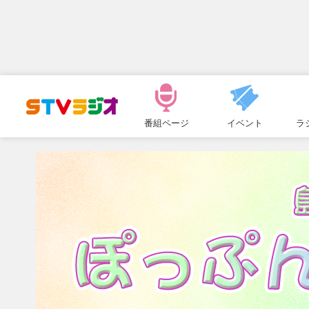
メ
ニ
番組ページ
イベント
ラ
ュ
ー