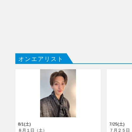
オンエアリスト
8/1(土)
7/25(土)
８月１日（土）
７月２５日