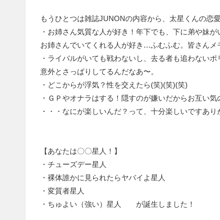
もうひとつは雑誌JUNONの内容から、太星くんの恋
・お姉さん気質な人が好き！年下でも、下に弟や妹が
お姉さんでいてくれる人が好き…ふむふむ。皆さんメ
・ライバルがいても戦わないし、去る者も追わないポ
意外とさっぱりしてるんだなあ〜。
・どこからが浮気？性を交えたら(笑)(笑)(笑)
・ＧＰやオナラはする！隠すのが嫌いだからお互い気
・・・なにが楽しいんだ？って、十分楽しいですあり
【あなたは〇〇星人！】
・チューズデー星人
・裸体誰かに見られたらヤバイよ星人
・変質者星人
・ちゅよい（強い）星人 が誕生しました！