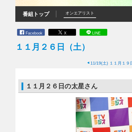
オンエアリスト
番組トップ
Facebook
X
LINE
１１月２６日（土）
11/19(土)
１１月１９
１１月２６日の太星さん