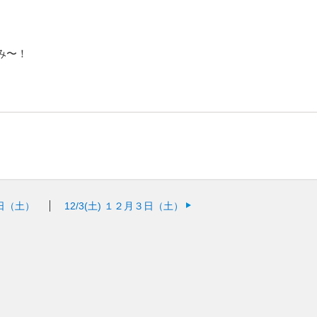
み〜！
日（土）
12/3(土)
１２月３日（土）