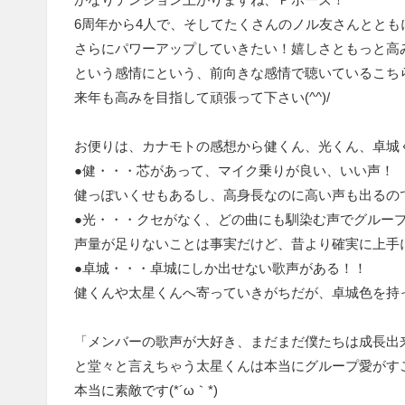
6周年から4人で、そしてたくさんのノル友さんととも
さらにパワーアップしていきたい！嬉しさともっと高
という感情にという、前向きな感情で聴いているこち
来年も高みを目指して頑張って下さい(^^)/
お便りは、カナモトの感想から健くん、光くん、卓城
●健・・・芯があって、マイク乗りが良い、いい声！
健っぽいくせもあるし、高身長なのに高い声も出るの
●光・・・クセがなく、どの曲にも馴染む声でグルー
声量が足りないことは事実だけど、昔より確実に上手
●卓城・・・卓城にしか出せない歌声がある！！
健くんや太星くんへ寄っていきがちだが、卓城色を持
「メンバーの歌声が大好き、まだまだ僕たちは成長出
と堂々と言えちゃう太星くんは本当にグループ愛がす
本当に素敵です(*´ω｀*)