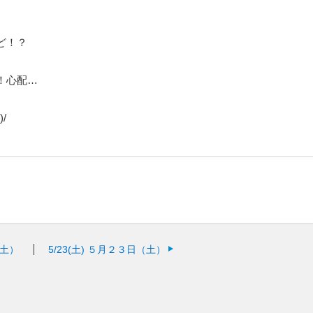
ど！？
！心配…
/
土）
5/23(土)
５月２３日（土）