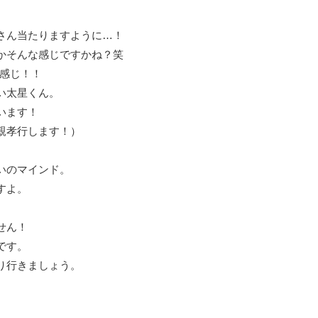
さん当たりますように…！
かそんな感じですかね？笑
い感じ！！
い太星くん。
います！
親孝行します！）
いのマインド。
すよ。
せん！
です。
り行きましょう。