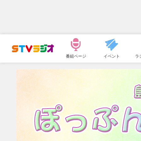
メ
ニ
番組ページ
イベント
ラ
ュ
ー