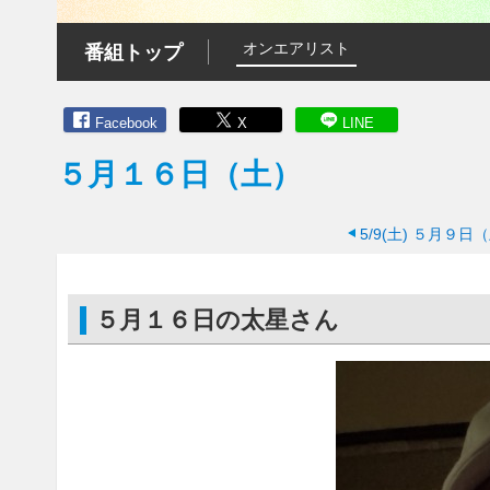
オンエアリスト
番組トップ
Facebook
X
LINE
５月１６日（土）
5/9(土)
５月９日（
５月１６日の太星さん