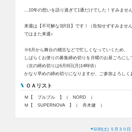
…10年の想いを語り過ぎて1通だけでした！すみませ
来週は【不可解な3択目】です！（告知せずすみませ
ではまた来週♪
※6月から舞台の稽古などで忙しくなっていくため、
しばらくお便りの募集締め切りを月曜のお昼ごろにし
（次の締め切りは6月8日(月)14時頃）
かなり早めの締め切りになりますが、ご参加よろしく
ＯＡリスト
Ｍ【 プルプル 】（ NORD ）
Ｍ【 SUPERNOVA 】（ 舟木健 ）
5/30(土)
５月３０日