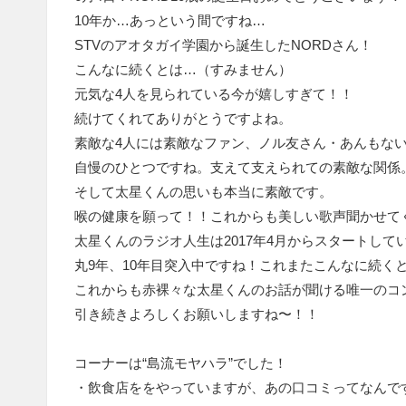
10年か…あっという間ですね…
STVのアオタガイ学園から誕生したNORDさん！
こんなに続くとは…（すみません）
元気な4人を見られている今が嬉しすぎて！！
続けてくれてありがとうですよね。
素敵な4人には素敵なファン、ノル友さん・あんもな
自慢のひとつですね。支えて支えられての素敵な関係
そして太星くんの思いも本当に素敵です。
喉の健康を願って！！これからも美しい歌声聞かせてく
太星くんのラジオ人生は2017年4月からスタートして
丸9年、10年目突入中ですね！これまたこんなに続く
これからも赤裸々な太星くんのお話が聞ける唯一のコ
引き続きよろしくお願いしますね〜！！
コーナーは“島流モヤハラ”でした！
・飲食店ををやっていますが、あの口コミってなんで