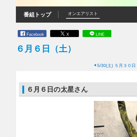
オンエアリスト
番組トップ
Facebook
X
LINE
６月６日（土）
5/30(土)
５月３０日
６月６日の太星さん