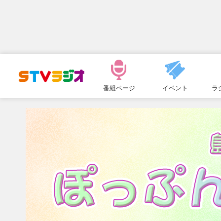
メ
ニ
番組ページ
イベント
ラ
ュ
ー