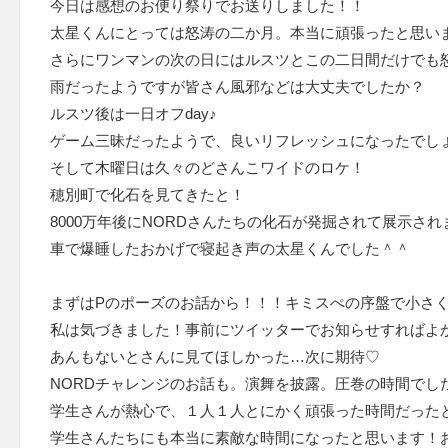
今日は感想のお便り祭りでお送りしました！！
太星くんにとっては怒涛の二か月。本当に頑張ったと思い
さらにワンマンの次の日にはルスツとこの二日間だけでも
雨だったようですが皆さん風邪などは大丈夫でしたか？
ルスツ後は一日オフday♪
ゲーム三昧だったようで、良いリフレッシュになったでし
そして木曜日は久々のどさんこワイドのロケ！
穂別町で化石を見てきたと！
8000万年後にNORDさんたちの化石が発掘されて展示さ
車で爆睡したおかげで寝起き声の太星くんでした＾＾
まずはPのポーズのお話から！！！キミスぺの序盤で小さく
私は気づきました！事前にツイッターでお知らせすればよ
あんもないとさんに見てほしかった…次に期待♡
NORDチャレンジのお話も。演舞を披露。圧巻の時間でし
学生さんが熱心で、１人１人とにかく頑張った時間だった
学生さんたちにも本当に素敵な時間になったと思います！