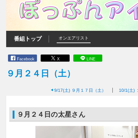
オンエアリスト
番組トップ
Facebook
X
LINE
９月２４日（土）
9/17(土)
９月１７日（土）
10/1(土)
９月２４日の太星さん