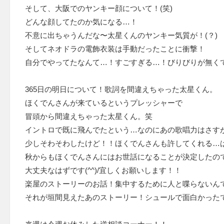
そして、大阪でのヤンキー顔について！(笑)
どんな顔してたのか気になる…！
不意に出ちゃうんだな〜太星くんのヤンキー気質が！(？)
そしてネオドラの電飾衣装は手動だったことに衝撃！
自分でやってたなんて…！すごすぎる…！びりびりが無く
365日の明日について！歌詞を間違えちゃった太星くん。
ほくでんさんが来ているというプレッシャーで
冒頭から間違えちゃった太星くん。笑
イントロで既に飛んでたという…なのにあの歌唱力はさす
少しそわそわしたけど！！ほくでんさんも許してくれる…
秋からもほくでんさんにはお世話になることが決定したの
大丈夫なはずです(^^)/宜しくお願いします！！
楽屋のストーリーのお話！集中するために人と喋らないん
それが垣間見えたあのストーリー！シュールで面白かったで