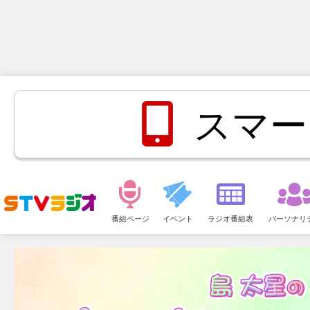
スマー
メ
ニ
番組ページ
イベント
ラジオ番組表
パーソナリ
ュ
ー