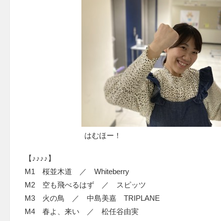
はむほー！
【♪♪♪♪】
M1 桜並木道 ／ Whiteberry
M2 空も飛べるはず ／ スピッツ
M3 火の鳥 ／ 中島美嘉 TRIPLANE
M4 春よ、来い ／ 松任谷由実