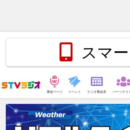
スマー
メ
ニ
番組ページ
イベント
ラジオ番組表
パーソナリ
ュ
ー