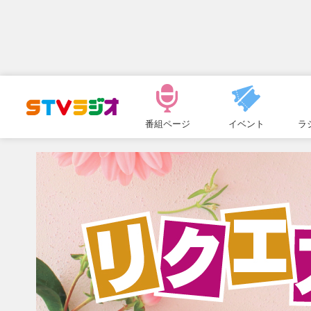
メ
ニ
番組ページ
イベント
ラ
ュ
ー