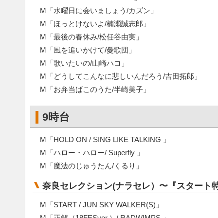
M「水曜日に会いましょう/カズン」
M「ほっとけないよ/楠瀬誠志郎」
M「最後の春休み/松任谷由実」
M「風を追いかけて/憂歌団」
M「歌いたいの/山崎ハコ」
M「どうしてこんなに悲しいんだろう/吉田拓郎」
M「お弁当ばこのうた/半崎美子」
9時台
M「HOLD ON / SING LIKE TALKING 」
M「ハロー・ハロー/ Superfly 」
M「魔法のじゅうたん/くるり」
奈良セレクション(ナラセレ）〜『スタート
M「START / JUN SKY WALKER(S)」
M「正解（18FESver.）/ RADWIMPS 」