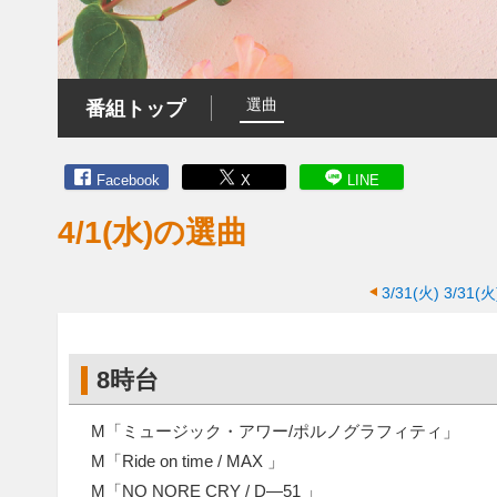
選曲
番組トップ
Facebook
X
LINE
4/1(水)の選曲
3/31(火)
3/31(
8時台
M「ミュージック・アワー/ポルノグラフィティ」
M「Ride on time / MAX 」
M「NO NORE CRY / D—51 」