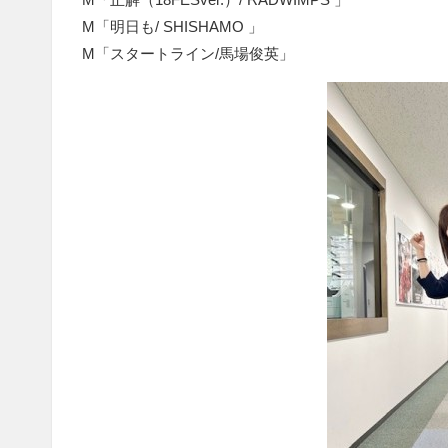
M「明日も/ SHISHAMO 」
M「スタートライン/馬場俊英」