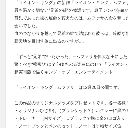
「ライオン・キング」の新作「ライオン・キング：ムファ
最も温かく切ない”兄弟の絆”の物語です。息子シンバを命
孤児であった彼の運命を変えたのは、ムファサの命を奪った
会いでした。
血のつながりを越えて兄弟の絆で結ばれた彼らは、冷酷な
新天地を目指す旅に出るのですが…。
「ずっと“兄弟”でいたかった」─ムファサを偉大な王にし
驚くべき“秘密”とは？心ゆさぶる楽曲にのせて「ライオン
超実写版で描くキング・オブ・エンターテイメント！
「ライオン・キング：ムファサ」は12月20日公開です。
この作品のオリジナルグッズをプレゼントです。各一名様
・オリジナルひざ掛け（ブランケット？）…グレーに黒の
・トレーナー（Mサイズ）…ブラックで胸に金のロゴ入り
・ノートブックとペンのセット…ノートは手帳サイズ位