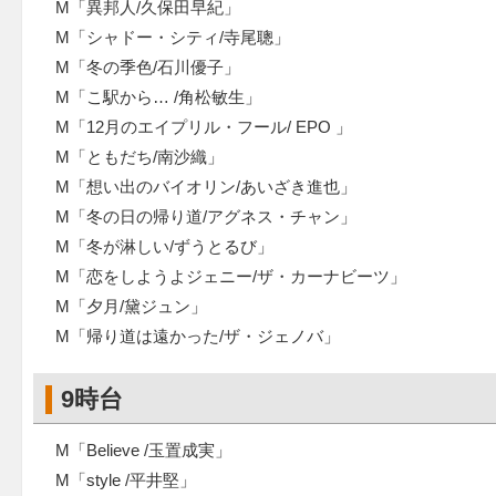
M「異邦人/久保田早紀」
M「シャドー・シティ/寺尾聰」
M「冬の季色/石川優子」
M「こ駅から… /角松敏生」
M「12月のエイプリル・フール/ EPO 」
M「ともだち/南沙織」
M「想い出のバイオリン/あいざき進也」
M「冬の日の帰り道/アグネス・チャン」
M「冬が淋しい/ずうとるび」
M「恋をしようよジェニー/ザ・カーナビーツ」
M「夕月/黛ジュン」
M「帰り道は遠かった/ザ・ジェノバ」
9時台
M「Believe /玉置成実」
M「style /平井堅」