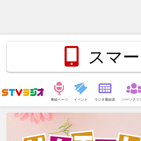
スマー
メ
ニ
番組ページ
イベント
ラジオ番組表
パーソナリ
ュ
ー