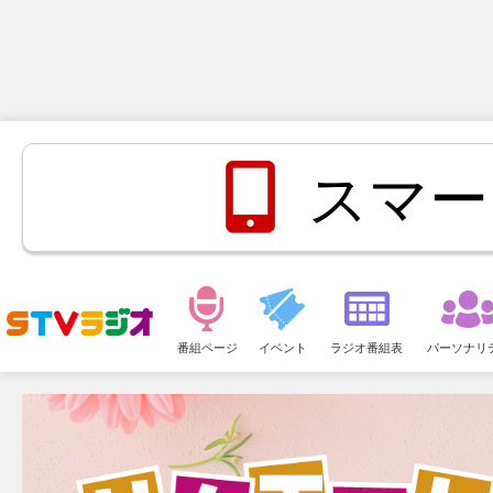
スマー
メ
ニ
番組ページ
イベント
ラジオ番組表
パーソナリ
ュ
ー