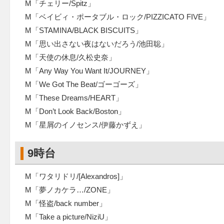
M「チェリー/Spitz」
M「ベイビィ・ポータブル・ロック/PIZZICATO FIVE」
M「STAMINA/BLACK BISCUITS」
M「思い出さない夜はないだろう/池田聡」
M「天使の休息/久松史奈」
M「Any Way You Want It/JOURNEY」
M「We Got The Beat/ゴーゴーズ」
M「These Dreams/HEART」
M「Don’t Look Back/Boston」
M「星屑のイノセンス/伊藤かずえ」
9時台
M「ワタリドリ/[Alexandros]」
M「夢ノカケラ…/ZONE」
M「怪盗/back number」
M「Take a picture/NiziU」