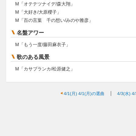
M「オテテツナイデ/森大翔」
M「大好き/大原櫻子」
M「百の言葉 千の想い/みのや雅彦」
名盤アワー
M「もう一度/藤田麻衣子」
歌のある風景
M「カサブランカ/松原健之」
4/1(月)
4/1(月)の選曲
4/3(水)
4