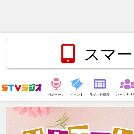
スマー
メ
ニ
番組ページ
イベント
ラジオ番組表
パーソナリ
ュ
ー