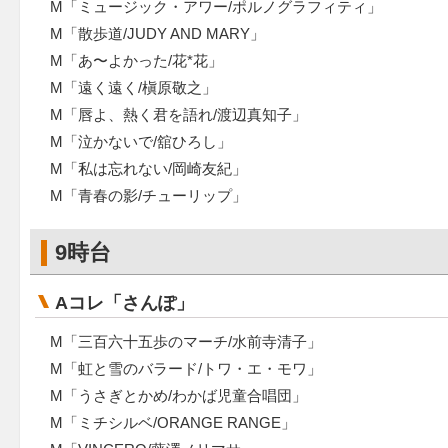
M「ミュージック・アワー/ポルノグラフィティ」
M「散歩道/JUDY AND MARY」
M「あ〜よかった/花*花」
M「遠く遠く/槇原敬之」
M「唇よ、熱く君を語れ/渡辺真知子」
M「泣かないで/舘ひろし」
M「私は忘れない/岡崎友紀」
M「青春の影/チューリップ」
9時台
Aコレ「さんぽ」
M「三百六十五歩のマーチ/水前寺清子」
M「虹と雪のバラード/トワ・エ・モワ」
M「うさぎとかめ/わかば児童合唱団」
M「ミチシルベ/ORANGE RANGE」