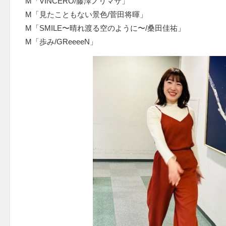
M「VINCERO/藤澤ノリマサ」
M「見たこともない景色/菅田将暉」
M「SMILE〜晴れ渡る空のように〜/桑田佳祐」
M「歩み/GReeeeN」