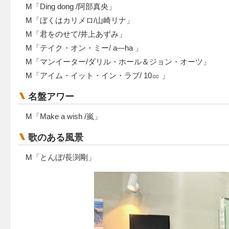
M「Ding dong /阿部真央」
M「ぼくはカリメロ/山崎リナ」
M「君をのせて/井上あずみ」
M「テイク・オン・ミー/ a—ha 」
M「マンイーター/ダリル・ホール＆ジョン・オーツ」
M「アイム・イット・イン・ラブ/ 10㏄ 」
名盤アワー
M「Make a wish /嵐」
歌のある風景
M「とんぼ/長渕剛」