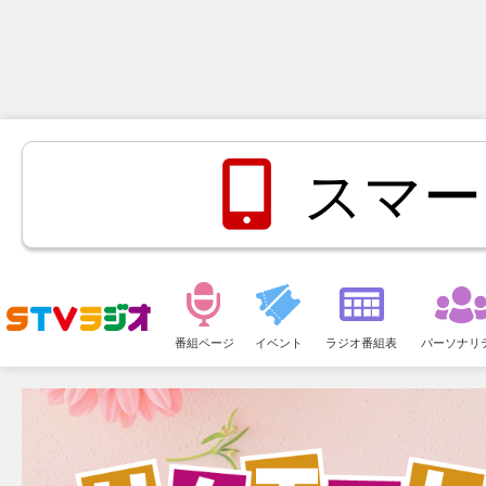
スマー
メ
ニ
番組ページ
イベント
ラジオ番組表
パーソナリ
ュ
ー