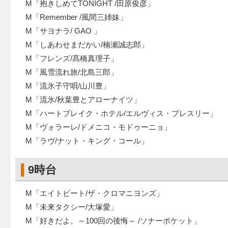
M「抱きしめてTONIGHT /田原俊彦」
M「Remember /風間三姉妹」
M「サヨナラ/ GAO 」
M「しあわせまだかい/楠瀬誠志郎」
M「フレンズ/髙橋真理子」
M「風雪流れ旅/北島三郎」
M「流氷子守唄/山川豊」
M「流氷/秋葉豊とアローナイツ」
M「ハートブレイク・ホテル/エルヴィス・プレスリー」
M「ヴォラーレ/ドメニコ・モドゥーニョ」
M「ラヴ/ナット・キング・コール」
9時台
M「エイトビート/ザ・クロマニヨンズ」
M「未来タクシー/大塚愛」
M「好きだよ。～100回の後悔～ /ソナーポケット」