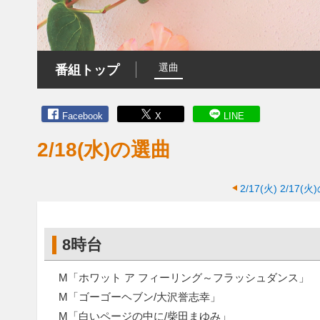
選曲
番組トップ
Facebook
X
LINE
2/18(水)の選曲
2/17(火)
2/17(
8時台
M「ホワット ア フィーリング～フラッシュダンス」
M「ゴーゴーヘブン/大沢誉志幸」
M「白いページの中に/柴田まゆみ」