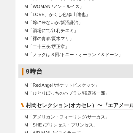
M「WOMAN /アン・ルイス」
M「LOVE、かくし色/森山達也」
M「嫁に来ないか/新沼謙治」
M「酒場にて/江利チエミ」
M「裸の青春/夏木マリ」
M「二十三夜/堺正章」
M「ノックは３回/トニー・オーランド＆ドーン」
9時台
M「Red Angel /ポケットビスケッツ」
M「ひとりぼっちのハブラシ/桜庭裕一郎」
村岡セレクション(オカセレ）〜『エアメー
M「アメリカン・フィーリング/サーカス」
M「SHE /プリンセス・プリンセス」
M「AIR MAIL /ゴスペラーズ」