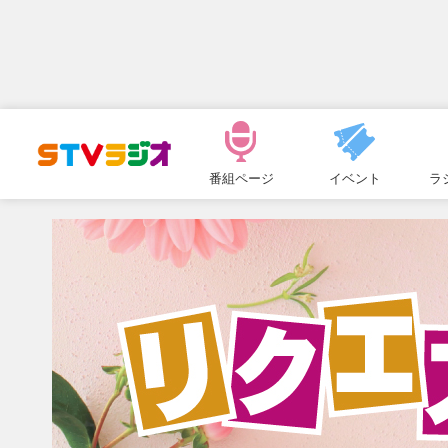
メ
ニ
番組ページ
イベント
ラ
ュ
ー