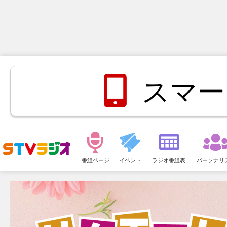
スマー
メ
ニ
番組ページ
イベント
ラジオ番組表
パーソナリ
ュ
ー