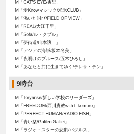
M「CAT’S EYE/杏里」
M「愛Knowマジック/米米CLUB」
M「渇いた叫び/FIELD OF VIEW」
M「REAL/大江千里」
M「Sofa/ル・クプル」
M「夢街道/山本譲二」
M「アジアの海賊/坂本冬美」
M「夜明けのブルース/五木ひろし」
M「あなたと共に生きてゆく/テレサ・テン」
9時台
M「Toryanse/新しい学校のリーダーズ」
M「FREEDOM/西川貴教with t. komuro」
M「PERFECT HUMAN/RADIO FISH」
M「青い栞/Galileo Galilei」
M「ラジオ・スターの悲劇/バグルス」