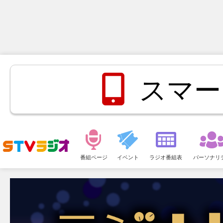
スマー
メ
ニ
番組ページ
イベント
ラジオ番組表
パーソナリ
ュ
ー