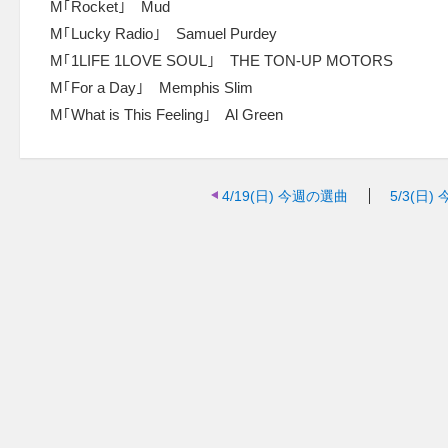
M｢Rocket｣ Mud
M｢Lucky Radio｣ Samuel Purdey
M｢1LIFE 1LOVE SOUL｣ THE TON-UP MOTORS
M｢For a Day｣ Memphis Slim
M｢What is This Feeling｣ Al Green
4/19(日)
今週の選曲
5/3(日)