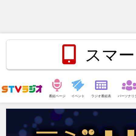
スマー
メ
ニ
番組ページ
イベント
ラジオ番組表
パーソナリ
ュ
ー