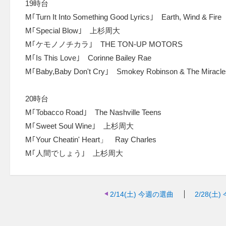
19時台
M｢Turn It Into Something Good Lyrics｣ Earth, Wind & Fire
M｢Special Blow｣ 上杉周大
M｢ケモノノチカラ｣ THE TON-UP MOTORS
M｢Is This Love｣ Corinne Bailey Rae
M｢Baby,Baby Don't Cry｣ Smokey Robinson & The Miracle
20時台
M｢Tobacco Road｣ The Nashville Teens
M｢Sweet Soul Wine｣ 上杉周大
M｢Your Cheatin' Heart」 Ray Charles
M｢人間でしょう｣ 上杉周大
2/14(土)
今週の選曲
2/28(土)