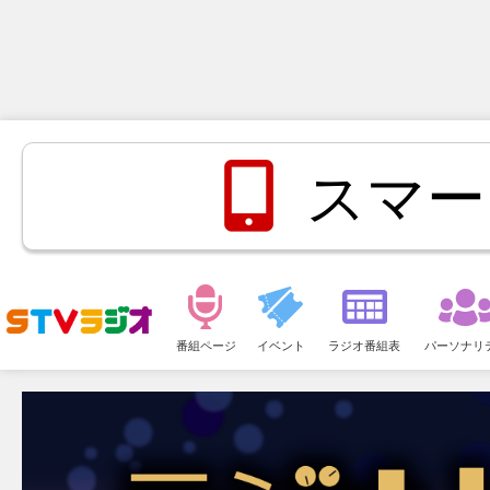
スマー
メ
ニ
番組ページ
イベント
ラジオ番組表
パーソナリ
ュ
ー